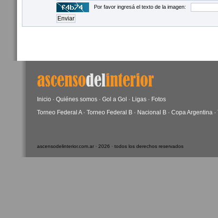
Por favor ingresá el texto de la imagen:
Inicio
·
Quiénes somos
·
Gol a Gol
·
Ligas
·
Fotos
Torneo Federal A
·
Torneo Federal B
·
Nacional B
·
Copa Argentina
·
ascensodelinterior.com.ar · 2026 · todos los derechos reservados