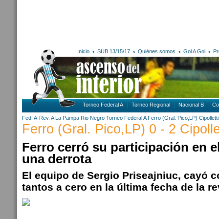
Inicio
SUB 13/15/17
Quiénes somos
Gol A Gol
Pr
Torneo Federal A
Torneo Regional
Nacional B
Co
Fed. A-Rev. A
La Pampa
Rio Negro
Torneo Federal A
Ferro (Gral. Pico,LP)
Cipolletti
Ferro (Gral. Pico,LP) 0 - 2 Cipolle
Ferro cerró su participación en e
una derrota
El equipo de Sergio Priseajniuc, cayó 
tantos a cero en la última fecha de la re