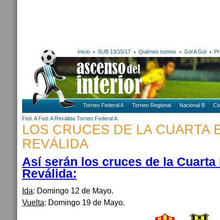
Inicio
SUB 13/15/17
Quiénes somos
Gol A Gol
Pr
Torneo Federal A
Torneo Regional
Nacional B
Co
Fed. A
Fed. A Reválida
Torneo Federal A
LOS CRUCES DE LA CUARTA E
REVÁLIDA
Así serán los cruces de la Cuarta 
Reválida:
Ida
: Domingo 12 de Mayo.
Vuelta
: Domingo 19 de Mayo.