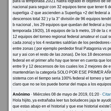
para la temporada 20/21 habra logrado el objetivo de lle
nacional para seguir con 32 equipos tiene que tener 6 
superliga -2 que ascienden a Superliga +2 del federal a 
descensos total 32 ) y la 3° división de 96 equipos tend
b nacional , los 29 equipos que quedan del federal a (n
temporada 19/20), 16 equipos de la b metro, 19 de la c m
12 equipos del torneo regional federal amateur el cual s
cada zona) y los 4 restantes saldrían de los perdedores 
entre zonas ( por ejemplo perdedor final Patagonia vs 
sur y asi con el resto de las zonas). De los 18 descenso
federal en el primer año hay que tener en cuenta que lo
entre 9 y 12 descensos de los cuales los 2 mejores de
mantendrían la categoría SOLO POR ESE PRIMER AÑO
sistema con el tiempo seria 100% federal el torneo y ta
claro que no se los puede borrar del mapa a los equipos
Anónimo
· Miércoles 08 de mayo de 2019, 01:20 ·
Citar
Hola hijito, ya extrañaba leer tus boludeces jaja te ayud
que estas abajo en el historial y que ese historial existe?