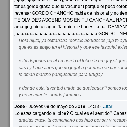
tenes gordo grasa que te vacunen! porque el poco cereb
reventar.GORDO CHANCHO habla de historial y no tiene
TE OLVIDES ASCENDIMOS EN TU CANCHA AL NACIONA
amargo,puto y cagon.Tambien te haces llamar DAMIAN
jaaaaaaaaaaaaaaaaaaaaaaaaaaaaaaaa GORDO EN
Hola hijito, ya extrañaba leer tus boludeces jaja te ay
que estas abajo en el historial y que ese historial exist
esta deportes en el recuerdo el lobo de urugay,el que 
casa y hace años que no jugaba por nada,se cansaron
lo aman marche panqueques para urugay
y donde esta juventud unida de gualeguay? somos los
y no encuentro donde jugamos
Jose
· Jueves 09 de mayo de 2019, 14:18 ·
Citar
Lo estas cargando al pibe? O cual es el sentido? Capaz 
gracias crack, tu comentario nos hizo pensar y recapac
con los actuales torneos y hacer el torneo sin lucrar y