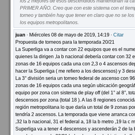
los 2 mejores de esos descendidos mantendrían la
PRIMER AÑO. Creo que con este sistema con el tiemp
torneo y también hay que tener en claro que no se lo
los equipos metropolitanos.
juan
· Miércoles 08 de mayo de 2019, 14:19 ·
Citar
Propuesta de torneos para la temporada 20/21
La Superliga va a contar con 22 equipos que es el nume
quienes la dirigen ,la b nacional debería contar con 32 
zonas de 16 equipos cada una con 2,3 o 4 ascensos de
hacer la Superliga ( me refiero a los descensos) y 3 desc
La 3° división seria un torneo federal de ascenso con 9
zonas de 16 equipos cada una según ubicación geográf
equipo por zona con sistema de play off (del 1° al 8°, tot
descensos por zona (total 18 ). A las 8 regiones conocid
región metropolitana lo que daría un total de 9 zonas po
tendría 2 ascensos. La temporada que viene arranca co
,32 la b nacional, 31 el federal a, 18 la b metro ,19 la c 
Superliga va a tener 4 descensos y ascenderán 2 de la b