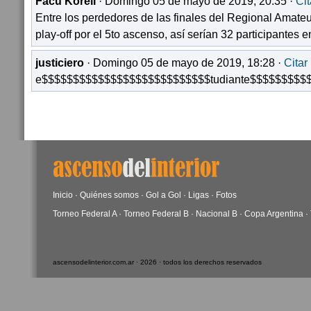
Facu Korell
· Domingo 05 de mayo de 2019, 20:35 ·
Cit
Entre los perdedores de las finales del Regional Amateu
play-off por el 5to ascenso, así serían 32 participantes 
justiciero
· Domingo 05 de mayo de 2019, 18:28 ·
Citar
e$$$$$$$$$$$$$$$$$$$$$$$$$$$tudiante$$$$$$$$$
Inicio
·
Quiénes somos
·
Gol a Gol
·
Ligas
·
Fotos
Torneo Federal A
·
Torneo Federal B
·
Nacional B
·
Copa Argentina
·
ascensodelinterior.com.ar · 2026 · todos los derechos reservados