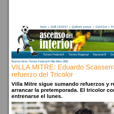
Inicio
SUB 13/15/17
Quiénes somos
Gol A Gol
Pr
Torneo Federal A
Torneo Regional
Nacional B
Co
Buenos Aires
Torneo Federal A
Villa Mitre (BB)
VILLA MITRE: Eduardo Scasserra
refuerzo del Tricolor
Villa Mitre sigue sumando refuerzos y 
arrancar la pretemporada. El tricolor c
entrenarse el lunes.