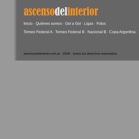
Inicio
·
Quiénes somos
·
Gol a Gol
·
Ligas
·
Fotos
Torneo Federal A
·
Torneo Federal B
·
Nacional B
·
Copa Argentina
·
ascensodelinterior.com.ar · 2026 · todos los derechos reservados