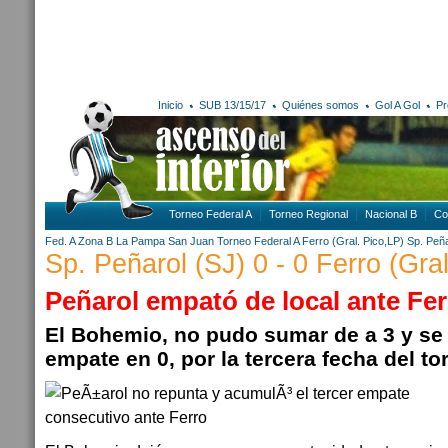
Inicio
SUB 13/15/17
Quiénes somos
Gol A Gol
Pr
Torneo Federal A
Torneo Regional
Nacional B
Co
Fed. A Zona B
La Pampa
San Juan
Torneo Federal A
Ferro (Gral. Pico,LP)
Sp. Peña
Sp. Peñarol (SJ) 0 - 0 Ferro (Gra
Peñarol empató de local ante Fe
El Bohemio, no pudo sumar de a 3 y se
empate en 0, por la tercera fecha del to