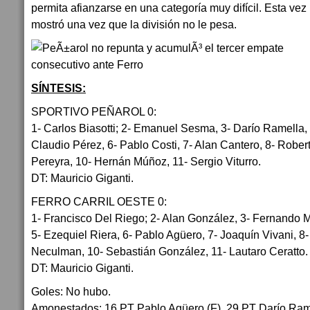
permita afianzarse en una categoría muy difícil. Esta vez le
mostró una vez que la división no le pesa.
SÍNTESIS:
SPORTIVO PEÑAROL 0:
1- Carlos Biasotti; 2- Emanuel Sesma, 3- Darío Ramella,
Claudio Pérez, 6- Pablo Costi, 7- Alan Cantero, 8- Rober
Pereyra, 10- Hernán Múñoz, 11- Sergio Viturro.
DT: Mauricio Giganti.
FERRO CARRIL OESTE 0:
1- Francisco Del Riego; 2- Alan González, 3- Fernando 
5- Ezequiel Riera, 6- Pablo Agüero, 7- Joaquín Vivani, 8-
Neculman, 10- Sebastián González, 11- Lautaro Ceratto.
DT: Mauricio Giganti.
Goles: No hubo.
Amonestados: 16 PT Pablo Agüero (F), 29 PT Darío Rame