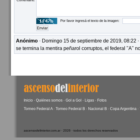
Comentario:
Por favor ingresá el texto de la imagen:
Anónimo
· Domingo 15 de septiembre de 2019, 08:22 
se termina la mentira peñarol corruptos, el federal "A" n
Inicio
·
Quiénes somos
·
Gol a Gol
·
Ligas
·
Fotos
Torneo Federal A
·
Torneo Federal B
·
Nacional B
·
Copa Argentina
·
ascensodelinterior.com.ar · 2026 · todos los derechos reservados