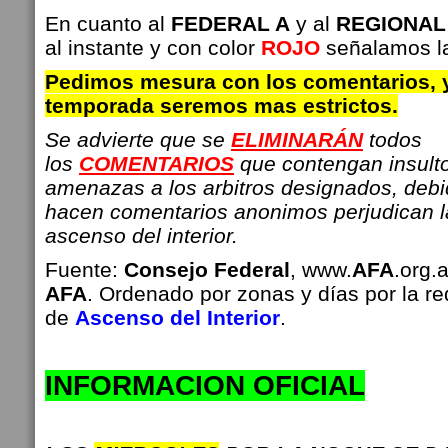
En cuanto al
FEDERAL A
y al
REGIONAL
al instante y con color
ROJO
señalamos la
Pedimos mesura con los comentarios, 
temporada seremos mas estrictos.
Se advierte que se
ELIMINARÁN
todos
los
COMENTARIOS
que contengan insulto
amenazas a los arbitros designados, deb
hacen comentarios anonimos perjudican 
ascenso del interior.
Fuente:
Consejo Federal
, www.
AFA
.org.
AFA
. Ordenado por zonas y días por la r
de
Ascenso del Interior
.
INFO
RMACION OFICIAL