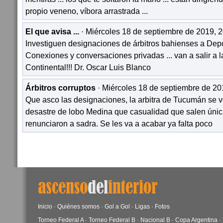
propio veneno, víbora arrastrada ...
El que avisa ...
· Miércoles 18 de septiembre de 2019, 2
Investiguen designaciones de árbitros bahienses a Depo
Conexiones y conversaciones privadas ... van a salir a l
Continental!!! Dr. Oscar Luis Blanco
Árbitros corruptos
· Miércoles 18 de septiembre de 20
Que asco las designaciones, la arbitra de Tucumán se v
desastre de lobo Medina que casualidad que salen úni
renunciaron a sadra. Se les va a acabar ya falta poco
Inicio
·
Quiénes somos
·
Gol a Gol
·
Ligas
·
Fotos
Torneo Federal A
·
Torneo Federal B
·
Nacional B
·
Copa Argentina
·