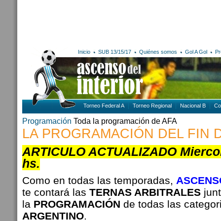
Inicio
SUB 13/15/17
Quiénes somos
Gol A Gol
Pr
Torneo Federal A
Torneo Regional
Nacional B
Co
Programación
Toda la programación de AFA
LA PROGRAMACIÓN DEL FIN 
ARTICULO ACTUALIZADO Miercole
hs.
Como en todas las temporadas,
ASCENSO
te contará las
TERNAS ARBITRALES
junt
la
PROGRAMACIÓN
de todas las categor
ARGENTINO
.