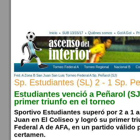
Inicio
SUB 13/15/17
Quiénes somos
Gol A Gol
Pr
Torneo Federal A
Torneo Regional
Nacional B
Co
Fed. A Zona B
San Juan
San Luis
Torneo Federal A
Sp. Peñarol (SJ)
Sp. Estudiantes (SL) 2 - 1 Sp. Pe
Estudiantes venció a Peñarol (SJ
primer triunfo en el torneo
Sportivo Estudiantes superó por 2 a 1 
Juan en El Coliseo y logró su primer tri
Federal A de AFA, en un partido válido p
certamen.