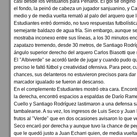
casi desde los vestuarios para Peñarol. El gol se origin
el fondo, la peinó de cabeza un jugador sanjuanino, y C
medio y de media vuelta remató al palo del arquero que l
Estudiantes entró dormido, no tuvo respuestas futbolístic
semejante baldazo de agua fría. Sin embargo, aunque se
mostraba inconexo entre sus líneas, a los 30 minutos en
zapatazo tremendo, desde 30 metros, de Santiago Rodríg
ángulo superior derecho del arquero Carlos Biasotti que 
El "Albiverde" se acordó tarde de jugar y cuando pudo qu
preciso le faltó fútbol y creatividad ofensiva. Para peor,
chances, sus delanteros no estuvieron precisos para dar l
marcador igualado se fueron al descanso.
En el complemento Estudiantes mostró otra cara. Encontr
la derecha, encontró espacios a espaldas de Darío Ramel
Cuello y Santiago Rodríguez lastimaron a una defensa 
tambalearse. A su vez, los ingresos de Luis Seco y Juan 
frutos al "Verde" que en dos ocasiones avisaron lo que v
Seco encaró por derecha y aunque tuvo la chance de pegar
que le quedó justo a Juan Echarri quien, de media vuelta 