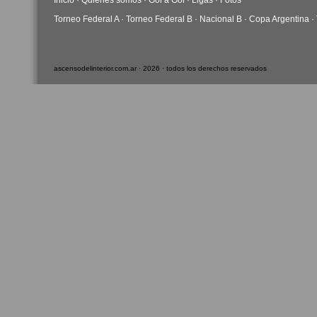
Inicio
·
Quiénes somos
·
Gol a Gol
·
Ligas
·
Fotos
Torneo Federal A
·
Torneo Federal B
·
Nacional B
·
Copa Argentina
·
ascensodelinterior.com.ar · 2026 · todos los derechos reservados