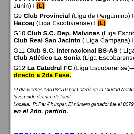
Junin) I
(L)
G9
Club Provincial
(Liga de Pergamino) 
Hacoaj
(Liga Escobarense) I
(L)
G10
Club S.C. Dep. Malvinas
(Liga Esco
Club Real San Jacinto
( Liga Campana) 
G11
Club S.C. Internacional BS-AS
( Lig
Club Atlético La Sonia
(Liga Escobarens
G12
La Catedral FC
(Liga Escobarense)
-
directo a 2da Fase.
El dia viernes 18/10/2019 por Lotería de la Ciudad Noctur
favorecido definirá de local.
Localia: P: Par // I: Impar. El número ganador fue el 0079
en el 2do. partido.