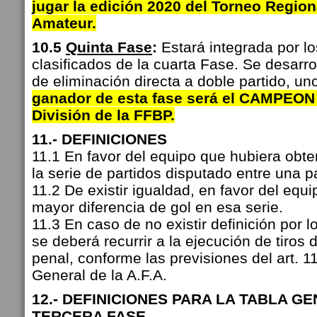
jugar la edición 2020 del Torneo Region
Amateur.
10.5
Quinta Fase
:
Estará integrada por lo
clasificados de la cuarta Fase. Se desarro
de eliminación directa a doble partido, u
ganador de esta fase será el CAMPEON
División de la FFBP.
11.- DEFINICIONES
11.1 En favor del equipo que hubiera obt
la serie de partidos disputado entre una p
11.2 De existir igualdad, en favor del equ
mayor diferencia de gol en esa serie.
11.3 En caso de no existir definición por l
se deberá recurrir a la ejecución de tiros 
penal, conforme las previsiones del art. 
General de la A.F.A.
12.- DEFINICIONES PARA LA TABLA G
TERCERA FASE