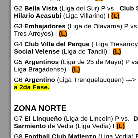
G2
Bella Vista
(Liga del Sur) P vs.
Club 
Hilario Acasubi
(Liga Villarino) I
(L)
G3
Embajadores
(Liga de Olavarria) P vs
Tres Arroyos) I
(L)
G4
Club Villa del Parque
( Liga Tresarro
Social Velense
(Liga de Tandil) I
(L)
G5
Argentinos
(Liga de 25 de Mayo) P v
Liga Bragadense) I
(L)
G6
Argentino
(Liga Trenquelauquen) --->
a 2da Fase.
ZONA NORTE
G7
El Linqueño
(Liga de Lincoln) P vs.
D
Sarmiento
de Vedia (Liga Vedia) I
(L)
G8
Football Club Matienzo
(Liga Vedia) 