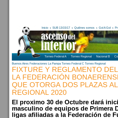
Inicio
SUB 13/15/17
Quiénes somos
Gol A Gol
Pr
Torneo Federal A
Torneo Regional
Nacional B
Co
Buenos Aires
Federaciones
La Pampa
Torneo Federal C
Torneo Regional
FIXTURE Y REGLAMENTO DE
LA FEDERACIÓN BONAERENS
QUE OTORGA DOS PLAZAS A
REGIONAL 2020
El proximo 30 de Octubre dará inic
masculino de equipos de Primera D
ligas afiliadas a la Federación de F