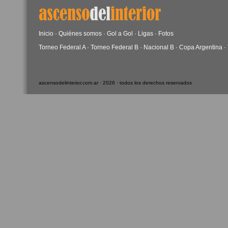
Inicio
·
Quiénes somos
·
Gol a Gol
·
Ligas
·
Fotos
Torneo Federal A
·
Torneo Federal B
·
Nacional B
·
Copa Argentina
·
ascensodelinterior.com.ar · 2026 · todos los derechos reservados