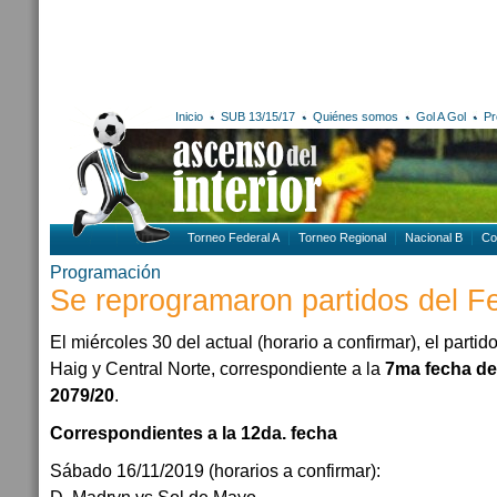
Inicio
SUB 13/15/17
Quiénes somos
Gol A Gol
Pr
Torneo Federal A
Torneo Regional
Nacional B
Co
Programación
Se reprogramaron partidos del F
El miércoles 30 del actual (horario a confirmar), el parti
Haig y Central Norte, correspondiente a la
7ma fecha de
2079/20
.
Correspondientes a la 12da. fecha
Sábado 16/11/2019 (horarios a confirmar):