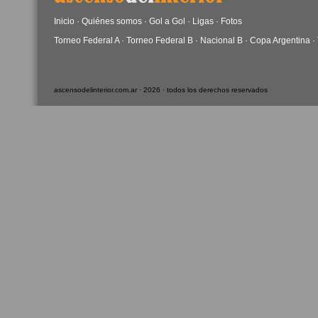
Inicio
·
Quiénes somos
·
Gol a Gol
·
Ligas
·
Fotos
Torneo Federal A
·
Torneo Federal B
·
Nacional B
·
Copa Argentina
·
ascensodelinterior.com.ar · 2026 · todos los derechos reservados