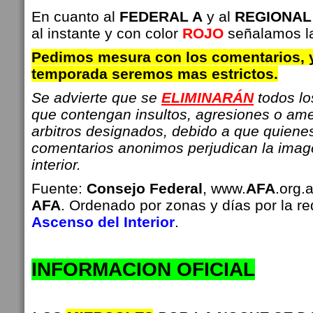
En cuanto al
FEDERAL A
y al
REGIONAL
al instante y con color
ROJO
señalamos l
Pedimos mesura con los comentarios, 
temporada seremos mas estrictos.
Se advierte que se
ELIMINARÁN
todos l
que contengan insultos, agresiones o am
arbitros designados, debido a que quiene
comentarios anonimos perjudican la imag
interior.
Fuente:
Consejo Federal
, www.
AFA
.org.
AFA
. Ordenado por zonas y días por la r
Ascenso del Interior
.
INFO
RMACION OFICIAL