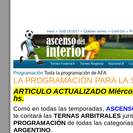
Inicio
SUB 13/15/17
Quiénes somos
Gol A Gol
Pr
Torneo Federal A
Torneo Regional
Nacional B
Co
Programación
Toda la programación de AFA
LA PROGRAMACIÓN PARA LA
ARTICULO ACTUALIZADO Miércole
hs.
Como en todas las temporadas,
ASCENSO
te contará las
TERNAS ARBITRALES
jun
PROGRAMACIÓN
de todas las categoria
ARGENTINO
.