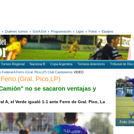
Quiénes somos
Gol A Gol
Programación
Ligas
Fotos
Equipos
Torneo Regional
Nacional B
Copa Argentina
Torneos Anteriores
Tribunal de Disci
 Federal A
Ferro (Gral. Pico,LP)
Club Camioneros
VIDEO
Ferro (Gral. Pico,LP)
"Camión"
no se sacaron ventajas y
l A, el Verde igualó 1-1 ante Ferro de Gral. Pico, La
Foto: Pr