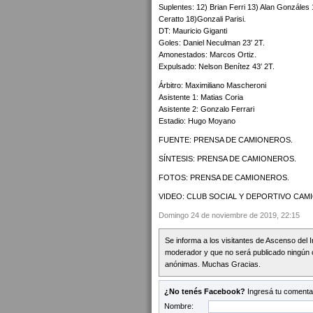
Suplentes: 12) Brian Ferri 13) Alan Gonzále
Ceratto 18)Gonzali Parisi.
DT: Mauricio Giganti
Goles: Daniel Neculman 23′ 2T.
Amonestados: Marcos Ortiz.
Expulsado: Nelson Benítez 43′ 2T.
Árbitro: Maximiliano Mascheroni
Asistente 1: Matias Coria
Asistente 2: Gonzalo Ferrari
Estadio: Hugo Moyano
FUENTE: PRENSA DE CAMIONEROS.
SÍNTESIS: PRENSA DE CAMIONEROS.
FOTOS: PRENSA DE CAMIONEROS.
VIDEO: CLUB SOCIAL Y DEPORTIVO CAM
Domingo 24 de noviembre de 2019, 22:15
Se informa a los visitantes de Ascenso del 
moderador y que no será publicado ningún 
anónimas. Muchas Gracias.
¿No tenés Facebook?
Ingresá tu comentar
Nombre: