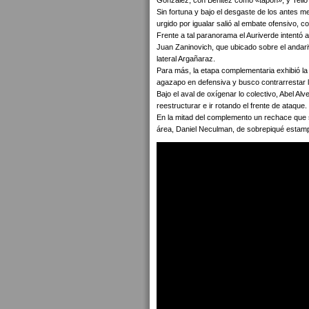
Gonzalez, con Benitez como «tapón», y Tello d
Sin fortuna y bajo el desgaste de los antes me
urgido por igualar salió al embate ofensivo, 
Frente a tal paranorama el Auriverde intentó
Juan Zaninovich, que ubicado sobre el andariv
lateral Argañaraz.
Para más, la etapa complementaria exhibió la r
agazapo en defensiva y busco contrarrestar
Bajo el aval de oxígenar lo colectivo, Abel A
reestructurar e ir rotando el frente de ataque.
En la mitad del complemento un rechace que sa
área, Daniel Neculman, de sobrepiqué estampó 