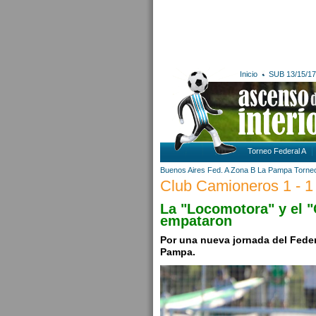
Inicio
SUB 13/15/17
Torneo Federal A
Buenos Aires
Fed. A Zona B
La Pampa
Torneo
Club Camioneros 1 - 1 
La "Locomotora" y el 
empataron
Por una nueva jornada del Federa
Pampa.