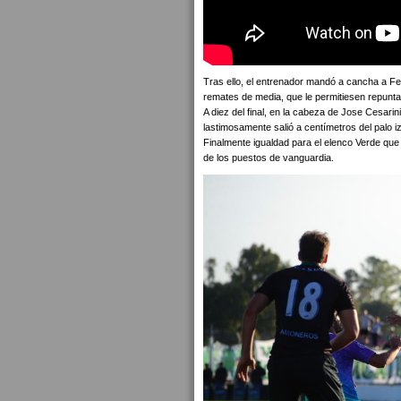
Tras ello, el entrenador mandó a cancha a 
remates de media, que le permitiesen repunt
A diez del final, en la cabeza de Jose Cesarini
lastimosamente salió a centímetros del palo i
Finalmente igualdad para el elenco Verde qu
de los puestos de vanguardia.