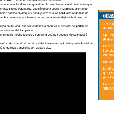
e carrilero, le daban circunstanciales dividendos.
ncionado, el local fue menguando en lo colectivo, en virtud de la visita, que
con Vivani como estandarte, asociándose a López y Martinez, alternando.
 abrirse camino en ataque y condujo envíos a las habituales andanzas de
el busco asociar por fuera y cargar por adentro, dejándole el hueco al
Juventu
ecaída del local, que sin tendencia a conducir el principal del partido se
del Plat
 los avances del Pampeano.
lves introdujo modificaciones y con el ingreso de Facundo Moyano buscó
Sp. Bel
(Rafael
lió corto, cuando el partido estaba totalmente controlado y en la frontal del
El Cons
la igualdad transitoria, con disparo alto.
licenci
Amateu
Sancion
Modific
que ent
para lo
LA PRO
SEMAN