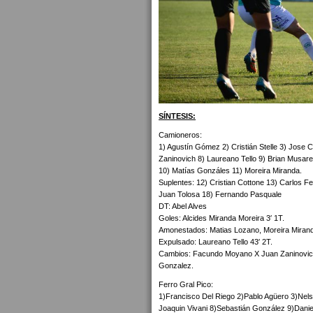
SÍNTESIS:
Camioneros:
1) Agustín Gómez 2) Cristián Stelle 3) Jose 
Zaninovich 8) Laureano Tello 9) Brian Musare
10) Matías Gonzáles 11) Moreira Miranda.
Suplentes: 12) Cristian Cottone 13) Carlos
Juan Tolosa 18) Fernando Pasquale
DT: Abel Alves
Goles: Alcides Miranda Moreira 3′ 1T.
Amonestados: Matias Lozano, Moreira Mirand
Expulsado: Laureano Tello 43′ 2T.
Cambios: Facundo Moyano X Juan Zaninovich
Gonzalez.
Ferro Gral Pico:
1)Francisco Del Riego 2)Pablo Agüero 3)Nels
Joaquin Vivani 8)Sebastián González 9)Danie