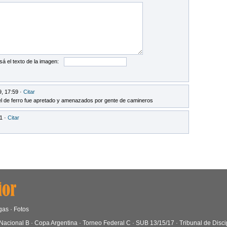
sá el texto de la imagen:
, 17:59 ·
Citar
l de ferro fue apretado y amenazados por gente de camineros
1 ·
Citar
gas
·
Fotos
Nacional B
·
Copa Argentina
·
Torneo Federal C
·
SUB 13/15/17
·
Tribunal de Disci