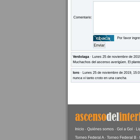
Comentario:
Por favor ingre
Verdolaga
· Lunes 25 de noviembre de 2019
Muchachos del ascenso averigüen. El plante
loro
· Lunes 25 de noviembre de 2019, 15:0
nunca vi tanto croto en una cancha
Inicio
·
Quiénes somos
·
Gol a Gol
·
Li
Torneo Federal A
·
Torneo Federal B
·