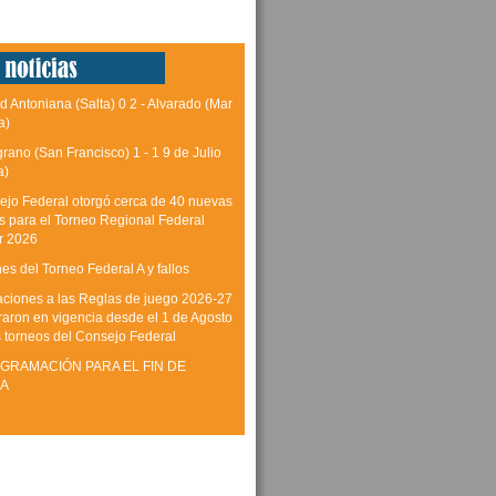
d Antoniana (Salta) 0 2 - Alvarado (Mar
a)
grano (San Francisco) 1 - 1 9 de Julio
a)
ejo Federal otorgó cerca de 40 nuevas
as para el Torneo Regional Federal
r 2026
es del Torneo Federal A y fallos
aciones a las Reglas de juego 2026-27
raron en vigencia desde el 1 de Agosto
s torneos del Consejo Federal
GRAMACIÓN PARA EL FIN DE
A