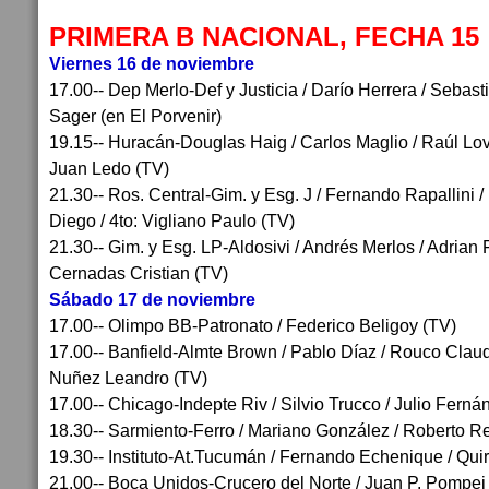
PRIMERA B NACIONAL, FECHA 15
Viernes 16 de noviembre
17.00-- Dep Merlo-Def y Justicia / Darío Herrera / Sebas
Sager (en El Porvenir)
19.15-- Huracán-Douglas Haig / Carlos Maglio / Raúl Lova
Juan Ledo (TV)
21.30-- Ros. Central-Gim. y Esg. J / Fernando Rapallini / 
Diego / 4to: Vigliano Paulo (TV)
21.30-- Gim. y Esg. LP-Aldosivi / Andrés Merlos / Adrian F
Cernadas Cristian (TV)
Sábado 17 de noviembre
17.00-- Olimpo BB-Patronato / Federico Beligoy (TV)
17.00-- Banfield-Almte Brown / Pablo Díaz / Rouco Claud
Nuñez Leandro (TV)
17.00-- Chicago-Indepte Riv / Silvio Trucco / Julio Fernán
18.30-- Sarmiento-Ferro / Mariano González / Roberto R
19.30-- Instituto-At.Tucumán / Fernando Echenique / Qui
21.00-- Boca Unidos-Crucero del Norte / Juan P. Pompei