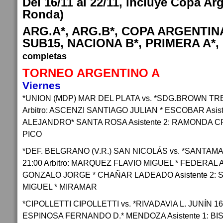
Del 16/11 al 22/11, incluye Copa Arg
Ronda)
ARG.A*, ARG.B*, COPA ARGENTINA
SUB15, NACIONA B*, PRIMERA A*, B
completas
TORNEO ARGENTINO A
Viernes
*UNION (MDP) MAR DEL PLATA vs. *SDG.BROWN TRE
Arbitro: ASCENZI SANTIAGO JULIAN * ESCOBAR Asist
ALEJANDRO* SANTA ROSA Asistente 2: RAMONDA C
PICO
*DEF. BELGRANO (V.R.) SAN NICOLÁS vs. *SANTAMA
21:00 Arbitro: MARQUEZ FLAVIO MIGUEL * FEDERAL A
GONZALO JORGE * CHAÑAR LADEADO Asistente 2:
MIGUEL * MIRAMAR
*CIPOLLETTI CIPOLLETTI vs. *RIVADAVIA L. JUNÍN 16/1
ESPINOSA FERNANDO D.* MENDOZA Asistente 1: B