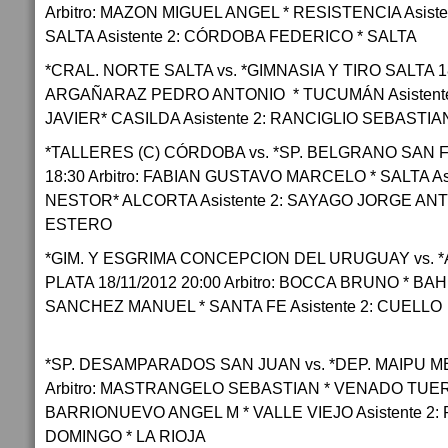
Arbitro: MAZON MIGUEL ANGEL * RESISTENCIA Asist
SALTA Asistente 2: CÓRDOBA FEDERICO * SALTA
*CRAL. NORTE SALTA vs. *GIMNASIA Y TIRO SALTA 18/1
ARGAÑARAZ PEDRO ANTONIO * TUCUMÁN Asistent
JAVIER* CASILDA Asistente 2: RANCIGLIO SEBASTIA
*TALLERES (C) CÓRDOBA vs. *SP. BELGRANO SAN F
18:30 Arbitro: FABIAN GUSTAVO MARCELO * SALTA As
NESTOR* ALCORTA Asistente 2: SAYAGO JORGE AN
ESTERO
*GIM. Y ESGRIMA CONCEPCION DEL URUGUAY vs. 
PLATA 18/11/2012 20:00 Arbitro: BOCCA BRUNO * BAHÍ
SANCHEZ MANUEL * SANTA FE Asistente 2: CUELLO
*SP. DESAMPARADOS SAN JUAN vs. *DEP. MAIPU ME
Arbitro: MASTRANGELO SEBASTIAN * VENADO TUERTO
BARRIONUEVO ANGEL M * VALLE VIEJO Asistente 2
DOMINGO * LA RIOJA