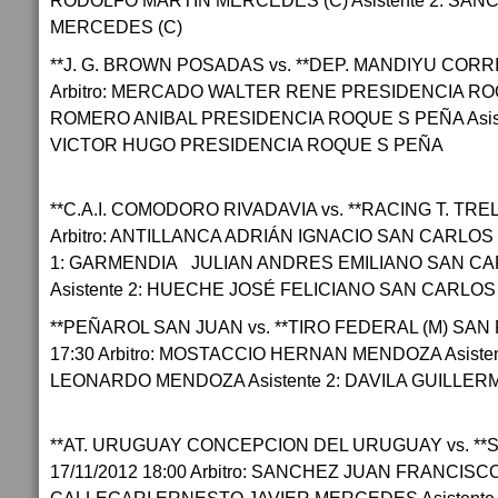
RODOLFO MARTÍN MERCEDES (C) Asistente 2: SAN
MERCEDES (C)
**J. G. BROWN POSADAS vs. **DEP. MANDIYU CORRI
Arbitro: MERCADO WALTER RENE PRESIDENCIA ROQU
ROMERO ANIBAL PRESIDENCIA ROQUE S PEÑA Asist
VICTOR HUGO PRESIDENCIA ROQUE S PEÑA
**C.A.I. COMODORO RIVADAVIA vs. **RACING T. TREL
Arbitro: ANTILLANCA ADRIÁN IGNACIO SAN CARLOS 
1: GARMENDIA JULIAN ANDRES EMILIANO SAN C
Asistente 2: HUECHE JOSÉ FELICIANO SAN CARLO
**PEÑAROL SAN JUAN vs. **TIRO FEDERAL (M) SAN
17:30 Arbitro: MOSTACCIO HERNAN MENDOZA Asiste
LEONARDO MENDOZA Asistente 2: DAVILA GUILLE
**AT. URUGUAY CONCEPCION DEL URUGUAY vs. **
17/11/2012 18:00 Arbitro: SANCHEZ JUAN FRANCISC