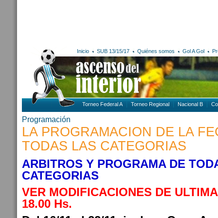
Inicio
SUB 13/15/17
Quiénes somos
Gol A Gol
Pr
Torneo Federal A
Torneo Regional
Nacional B
Co
Programación
LA PROGRAMACION DE LA FE
TODAS LAS CATEGORIAS
ARBITROS Y PROGRAMA DE TOD
CATEGORIAS
VER MODIFICACIONES DE ULTIMA 
18.00 Hs.