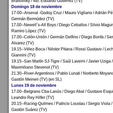
Brailovsky / 4to: Eduardo Gutiérrez (TV)
Domingo 18 de noviembre
17-00--Arsenal -Godoy Cruz / Mauro Vigliano / Adrián Pér
Germán Bermúdez (TV)
17.00--Newell´s-All Boys / Diego Ceballos / Silvio Maguna
Ramiro López (TV)
17.00--Colón-Unión / Germán Delfino / Diego Bonfa / Sergi
Alvarez (TV)
19.15--Vélez-Boca / Néstor Pitana / Rossi Gustavo / Lec
Giannini (TV)
19.15--San Martín SJ-Tigre / Saúl Laverni / Javier Uziga 
Maximiliano Stevenot (TV)
21.30--River-Argentinos / Pablo Lunati / Norberto Moyano
Gastón Meineri (TV) (en SL)
Lunes 19 de noviembre
17.00--Belgrano Cba-Lanús / Diego Abal / Gustavo Esquive
Leandro Rey Hilfer (TV)
20.15--Racing-Quilmes / Patricio Loustau / Sergio Viola / 
Gastón Suárez (TV)