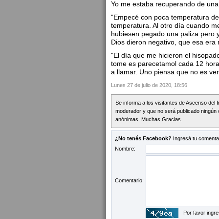
Yo me estaba recuperando de una l
"Empecé con poca temperatura de 
temperatura. Al otro día cuando m
hubiesen pegado una paliza pero ya
Dios dieron negativo, que esa era
"El día que me hicieron el hisopado
tome es parecetamol cada 12 horas
a llamar. Uno piensa que no es ver
Lunes 27 de julio de 2020, 18:56
Se informa a los visitantes de Ascenso del 
moderador y que no será publicado ningún 
anónimas. Muchas Gracias.
¿No tenés Facebook?
Ingresá tu comentar
Nombre:
Comentario:
Por favor ingre