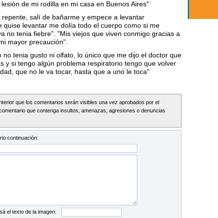
esión de mi rodilla en mi casa en Buenos Aires"
repente, salí de bañarme y empece a levantar
e quise levantar me dolía todo el cuerpo como si me
 no tenia fiebre". "Mis viejos que viven conmigo gracias a
 mi mayor precaución".
 no tenia gusto ni olfato, lo único que me dijo el doctor que
 y si tengo algún problema respiratorio tengo que volver
dad, que no le va tocar, hasta que a uno le toca"
Interior que los comentarios serán visibles una vez aprobados por el
comentario que contenga insultos, amenazas, agresiones o denuncias
io continuación:
sá el texto de la imagen: