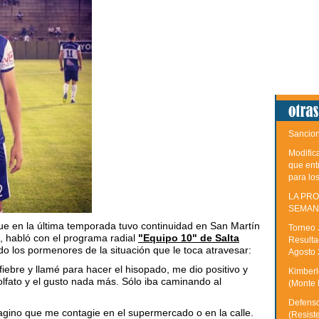
Sancion
Modific
que ent
para lo
LA PRO
SEMAN
ue en la última temporada tuvo continuidad en San Martín
Torneo 
, habló con el programa radial
"Equipo 10" de Salta
Resulta
o los pormenores de la situación que le toca atravesar:
Agosto
ebre y llamé para hacer el hisopado, me dio positivo y
Kimberle
 olfato y el gusto nada más. Sólo iba caminando al
(Monte 
Defenso
magino que me contagie en el supermercado o en la calle.
(Resist