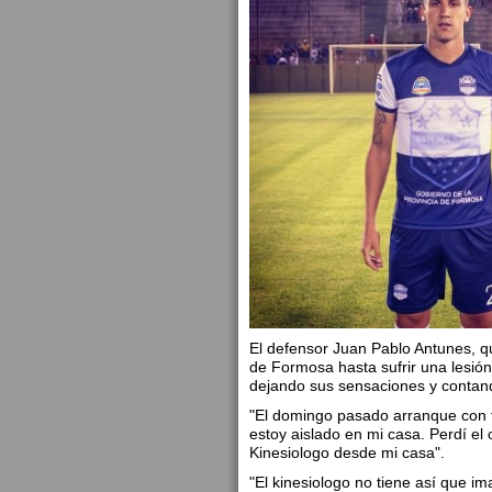
El defensor Juan Pablo Antunes, q
de Formosa hasta sufrir una lesión
dejando sus sensaciones y contand
"El domingo pasado arranque con fi
estoy aislado en mi casa. Perdí el
Kinesiologo desde mi casa".
"El kinesiologo no tiene así que i