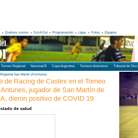
Quiénes somos
Gol A Gol
Programación
Ligas
Fotos
Equipos
Torneo Regional
Nacional B
Copa Argentina
Torneos Anteriores
Tribunal de Disci
Regional
San Martin (Formosa)
nte de Racing de Castex en el Torneo
 Antunes, jugador de San Martín de
 A, dieron positivo de COVID 19
stado de salud