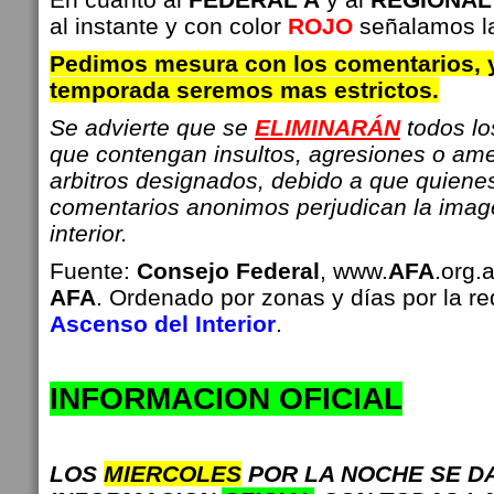
al instante y con color
ROJO
señalamos la
Pedimos mesura con los comentarios, 
temporada seremos mas estrictos.
Se advierte que se
ELIMINARÁN
todos l
que contengan insultos, agresiones o am
arbitros designados, debido a que quiene
comentarios anonimos perjudican la imag
interior.
Fuente:
Consejo Federal
, www.
AFA
.org.
AFA
. Ordenado por zonas y días por la r
Ascenso del Interior
.
INFO
RMACION OFICIAL
LOS
MIERCOLES
POR LA NOCHE SE D