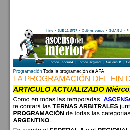
Inicio
SUB 13/15/17
Quiénes somos
Gol A Gol
Pr
Torneo Federal A
Torneo Regional
Nacional B
Co
Programación
Toda la programación de AFA
LA PROGRAMACIÓN DEL FIN 
ARTICULO ACTUALIZADO Miércoles
Como en todas las temporadas,
ASCENSO
te contará las
TERNAS ARBITRALES
junt
PROGRAMACIÓN
de todas las categoria
ARGENTINO
.
En cuanto al
FEDERAL A
y al
REGIONAL