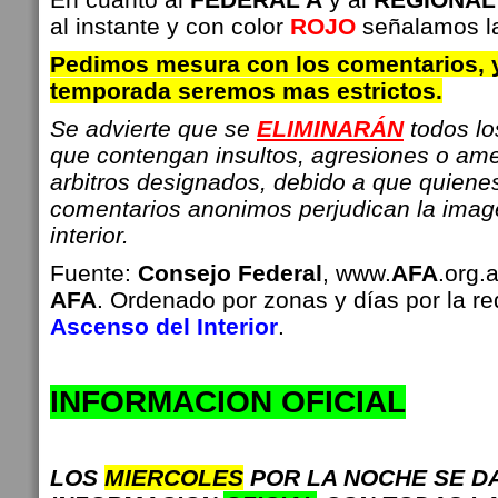
al instante y con color
ROJO
señalamos la
Pedimos mesura con los comentarios, 
temporada seremos mas estrictos.
Se advierte que se
ELIMINARÁN
todos l
que contengan insultos, agresiones o am
arbitros designados, debido a que quiene
comentarios anonimos perjudican la imag
interior.
Fuente:
Consejo Federal
, www.
AFA
.org.
AFA
. Ordenado por zonas y días por la r
Ascenso del Interior
.
INFO
RMACION OFICIAL
LOS
MIERCOLES
POR LA NOCHE SE D