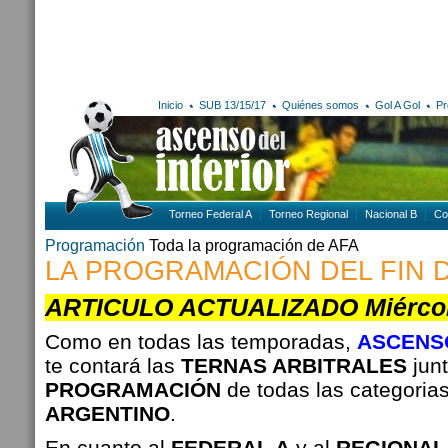
Inicio
SUB 13/15/17
Quiénes somos
Gol A Gol
Pr
Torneo Federal A
Torneo Regional
Nacional B
Co
Programación
Toda la programación de AFA
LA PROGRAMACIÓN DEL FIN 
ARTICULO ACTUALIZADO Miércoles
Como en todas las temporadas,
ASCENSO
te contará las
TERNAS ARBITRALES
junt
PROGRAMACIÓN
de todas las categoria
ARGENTINO
.
En cuanto al
FEDERAL A
y al
REGIONAL