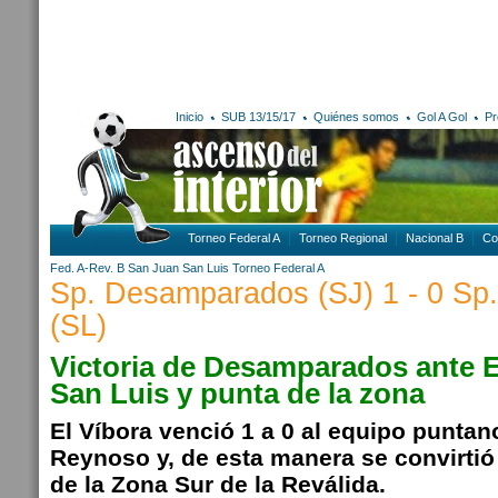
Inicio
SUB 13/15/17
Quiénes somos
Gol A Gol
Pr
Torneo Federal A
Torneo Regional
Nacional B
Co
Fed. A-Rev. B
San Juan
San Luis
Torneo Federal A
Sp. Desamparados (SJ) 1 - 0 Sp.
(SL)
Victoria de Desamparados ante E
San Luis y punta de la zona
El Víbora venció 1 a 0 al equipo punta
Reynoso y, de esta manera se convirtió 
de la Zona Sur de la Reválida.