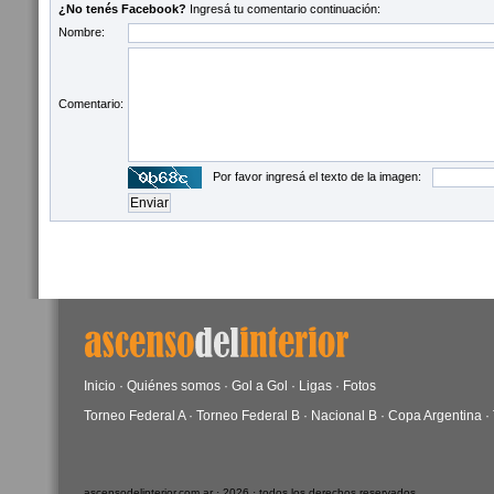
¿No tenés Facebook?
Ingresá tu comentario continuación:
Nombre:
Comentario:
Por favor ingresá el texto de la imagen:
Inicio
·
Quiénes somos
·
Gol a Gol
·
Ligas
·
Fotos
Torneo Federal A
·
Torneo Federal B
·
Nacional B
·
Copa Argentina
·
ascensodelinterior.com.ar · 2026 · todos los derechos reservados