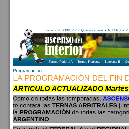
Inicio
SUB 13/15/17
Quiénes somos
Gol A Gol
Pr
Torneo Federal A
Torneo Regional
Nacional B
Co
Programación
LA PROGRAMACIÓN DEL FIN 
ARTICULO ACTUALIZADO Martes 1
Como en todas las temporadas,
ASCENSO
te contará las
TERNAS ARBITRALES
jun
la
PROGRAMACIÓN
de todas las categor
ARGENTINO
.
En cuanto al
FEDERAL A
y al
REGIONAL