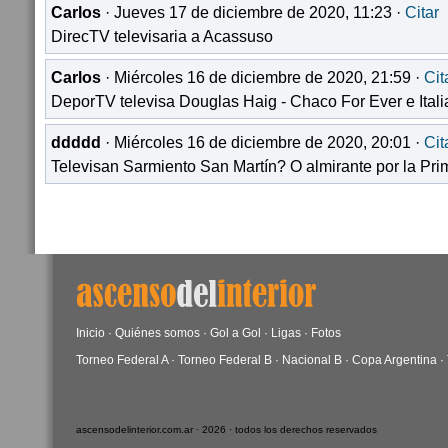
Carlos
· Jueves 17 de diciembre de 2020, 11:23 ·
Citar
DirecTV televisaria a Acassuso
Carlos
· Miércoles 16 de diciembre de 2020, 21:59 ·
Cit
DeporTV televisa Douglas Haig - Chaco For Ever e Italia
ddddd
· Miércoles 16 de diciembre de 2020, 20:01 ·
Cit
Televisan Sarmiento San Martín? O almirante por la Pr
Inicio
·
Quiénes somos
·
Gol a Gol
·
Ligas
·
Fotos
Torneo Federal A
·
Torneo Federal B
·
Nacional B
·
Copa Argentina
·
ascensodelinterior.com.ar · 2026 · todos los derechos reservados