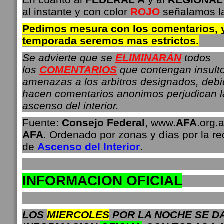
al instante y con color
ROJO
señalamos l
Pedimos mesura con los comentarios, 
temporada seremos mas estrictos.
Se advierte que se
ELIMINARÁN
todos
los
COMENTARIOS
que contengan insult
amenazas a los arbitros designados, deb
hacen comentarios anonimos perjudican 
ascenso del interior.
Fuente:
Consejo Federal
, www.
AFA
.org.a
AFA
. Ordenado por zonas y días por la r
de
Ascenso del Interior
.
INFO
RMACION OFICIAL
LOS
MIERCOLES
POR LA NOCHE SE D