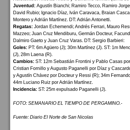
Juventud:
Agustín Bianchi; Ramiro Tecco, Ramiro Jorge,
David Rubio; Ignacio Díaz, Iván Caravaca, Braian Casca
Montero y Adrián Martínez. DT: Adrián Antonetti.
Regatas:
Jordan Echemendi; Andrés Ferrari, Mauro Ress
Mazzeo; Juan Cruz Mendiburu, Germán Docteur, Facundo
Dalmiro Gaeto y Juan Cruz Varas. DT: Sergio Barbieri:
Goles:
PT: 6m Agüero (J); 30m Martínez (J). ST: 1m Men
(J), 28m Laena (R).
Cambios:
ST: 12m Sebastián Frontini y Pablo Casas por
Cristian Fornillo y Augusto Paganelli por Díaz y Cascard
y Agustín Chávez por Docteur y Ressi (R); 34m Fernando
44m Luciano Ruiz por Adrián Martínez.
Incidencia:
ST: 25m expulsado Paganelli (J).
FOTO: SEMANARIO EL TIEMPO DE PERGAMINO.-
Fuente: Diario El Norte de San Nicolas