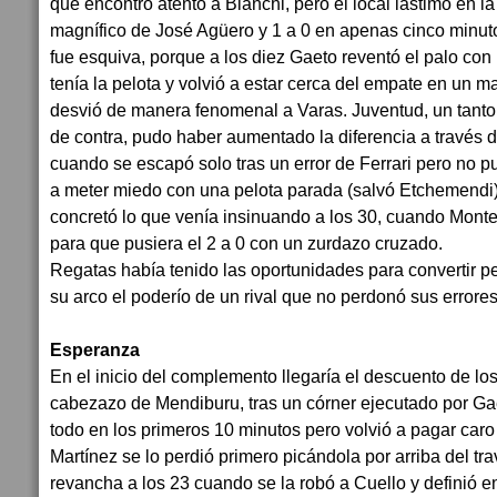
que encontró atento a Bianchi, pero el local lastimó en la 
magnífico de José Agüero y 1 a 0 en apenas cinco minutos
fue esquiva, porque a los diez Gaeto reventó el palo con un
tenía la pelota y volvió a estar cerca del empate en un 
desvió de manera fenomenal a Varas. Juventud, un tanto r
de contra, pudo haber aumentado la diferencia a través d
cuando se escapó solo tras un error de Ferrari pero no p
a meter miedo con una pelota parada (salvó Etchemendi) 
concretó lo que venía insinuando a los 30, cuando Monte
para que pusiera el 2 a 0 con un zurdazo cruzado.
Regatas había tenido las oportunidades para convertir per
su arco el poderío de un rival que no perdonó sus errore
Esperanza
En el inicio del complemento llegaría el descuento de lo
cabezazo de Mendiburu, tras un córner ejecutado por Gaet
todo en los primeros 10 minutos pero volvió a pagar caro
Martínez se lo perdió primero picándola por arriba del tr
revancha a los 23 cuando se la robó a Cuello y definió 