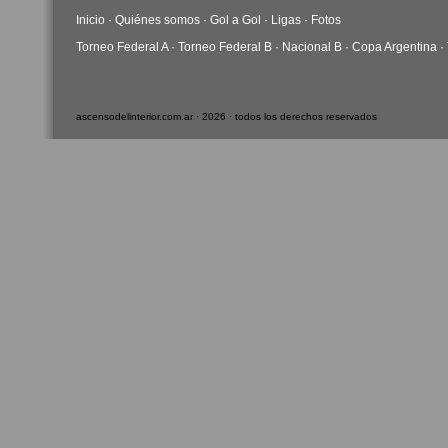
Inicio
·
Quiénes somos
·
Gol a Gol
·
Ligas
·
Fotos
Torneo Federal A
·
Torneo Federal B
·
Nacional B
·
Copa Argentina
·
ascensodelinterior.com.ar · 2026 · todos los derechos reservados