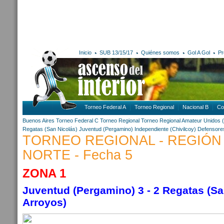
Inicio
SUB 13/15/17
Quiénes somos
Gol A Gol
Pr
Torneo Federal A
Torneo Regional
Nacional B
Co
Buenos Aires
Torneo Federal C
Torneo Regional
Torneo Regional Amateur
Unidos 
Regatas (San Nicolás)
Juventud (Pergamino)
Independiente (Chivilcoy)
Defensore
TORNEO REGIONAL - REGIÓN
NORTE - Fecha 5
ZONA 1
Juventud (Pergamino) 3 - 2
Regatas (Sa
Arroyos)