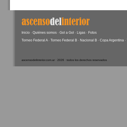
Inicio
·
Quiénes somos
·
Gol a Gol
·
Ligas
·
Fotos
Torneo Federal A
·
Torneo Federal B
·
Nacional B
·
Copa Argentina
·
ascensodelinterior.com.ar · 2026 · todos los derechos reservados