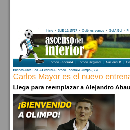
Inicio
SUB 13/15/17
Quiénes somos
Gol A Gol
Pr
Torneo Federal A
Torneo Regional
Nacional B
Co
Buenos Aires
Fed. A
Federal A
Torneo Federal A
Olimpo (BB)
Carlos Mayor es el nuevo entren
Llega para reemplazar a Alejandro Abau