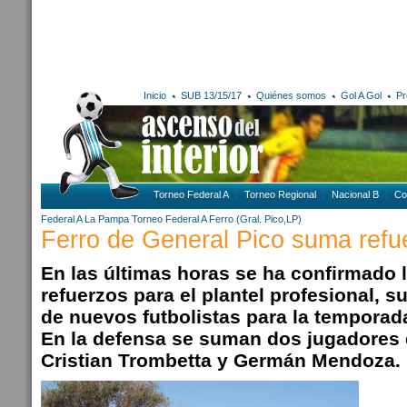
Inicio
SUB 13/15/17
Quiénes somos
Gol A Gol
Pr
Torneo Federal A
Torneo Regional
Nacional B
Co
Federal A
La Pampa
Torneo Federal A
Ferro (Gral. Pico,LP)
Ferro de General Pico suma refu
En las últimas horas se ha confirmado l
refuerzos para el plantel profesional, s
de nuevos futbolistas para la temporad
En la defensa se suman dos jugadores 
Cristian Trombetta y Germán Mendoza.