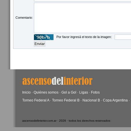
Comentario:
Por favor ingresá el texto de la imagen:
Inicio
·
Quiénes somos
·
Gol a Gol
·
Ligas
·
Fotos
Torneo Federal A
·
Torneo Federal B
·
Nacional B
·
Copa Argentina
·
ascensodelinterior.com.ar · 2026 · todos los derechos reservados