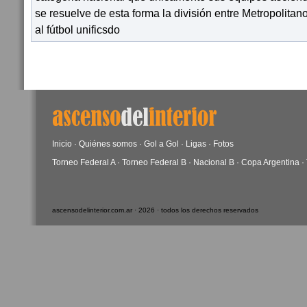
se resuelve de esta forma la división entre Metropolitan
al fútbol unificsdo
Inicio
·
Quiénes somos
·
Gol a Gol
·
Ligas
·
Fotos
Torneo Federal A
·
Torneo Federal B
·
Nacional B
·
Copa Argentina
·
ascensodelinterior.com.ar · 2026 · todos los derechos reservados