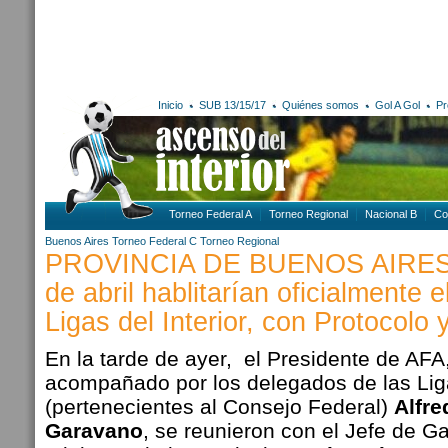
Inicio
SUB 13/15/17
Quiénes somos
Gol A Gol
Pr
Torneo Federal A
Torneo Regional
Nacional B
Co
Buenos Aires
Torneo Federal C
Torneo Regional
PROVINCIA DE BUENOS AIRES: A
de abril hablitarían oficialmente e
Ligas del Interior, con Protocolo y
En la tarde de ayer, el Presidente de AFA
acompañado por los delegados de las Lig
(pertenecientes al Consejo Federal)
Alfre
Garavano
, se reunieron con el Jefe de G