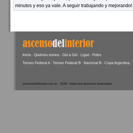
minutos y eso ya vale. A seguir trabajando y mejorando!
Inicio
·
Quiénes somos
·
Gol a Gol
·
Ligas
·
Fotos
Torneo Federal A
·
Torneo Federal B
·
Nacional B
·
Copa Argentina
·
ascensodelinterior.com.ar · 2026 · todos los derechos reservados