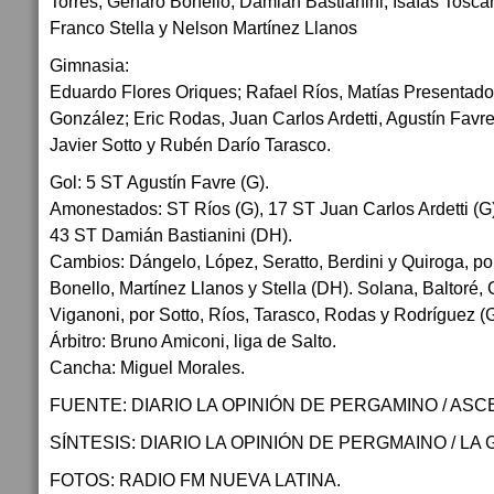
Torres; Genaro Bonello, Damián Bastianini, Isaías Toscano
Franco Stella y Nelson Martínez Llanos
Gimnasia:
Eduardo Flores Oriques; Rafael Ríos, Matías Presentado
González; Eric Rodas, Juan Carlos Ardetti, Agustín Favr
Javier Sotto y Rubén Darío Tarasco.
Gol: 5 ST Agustín Favre (G).
Amonestados: ST Ríos (G), 17 ST Juan Carlos Ardetti (G)
43 ST Damián Bastianini (DH).
Cambios: Dángelo, López, Seratto, Berdini y Quiroga, por
Bonello, Martínez Llanos y Stella (DH). Solana, Baltoré, 
Viganoni, por Sotto, Ríos, Tarasco, Rodas y Rodríguez (G
Árbitro: Bruno Amiconi, liga de Salto.
Cancha: Miguel Morales.
FUENTE: DIARIO LA OPINIÓN DE PERGAMINO / ASC
SÍNTESIS: DIARIO LA OPINIÓN DE PERGMAINO / LA
FOTOS: RADIO FM NUEVA LATINA.