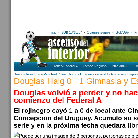
Inicio
SUB 13/15/17
Quiénes somos
Gol A Gol
Pr
Torneo Federal A
Torneo Regional
Nacional B
Co
Buenos Aires
Entre Rios
Fed. A
Fed. A Zona B
Torneo Federal A
Gimnasia y Esgrim
Douglas Haig 0 - 1 Gimnasia y 
Douglas volvió a perder y no hace
comienzo del Federal A
El rojinegro cayó 1 a 0 de local ante G
Concepción del Uruguay. Acumuló su s
serie y en la próxima fecha quedará libr