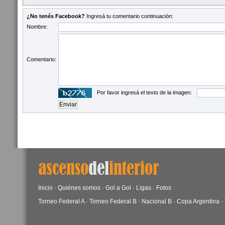
¿No tenés Facebook?
Ingresá tu comentario continuación:
Nombre:
Comentario:
Por favor ingresá el texto de la imagen:
Inicio
·
Quiénes somos
·
Gol a Gol
·
Ligas
·
Fotos
Torneo Federal A
·
Torneo Federal B
·
Nacional B
·
Copa Argentina
·