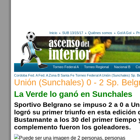
Inicio
SUB 13/15/17
Quiénes somos
Gol A Gol
Pr
Torneo Federal A
Torneo Regional
Nacional B
Co
Cordoba
Fed. A
Fed. A Zona B
Santa Fe
Torneo Federal A
Unión (Sunchales)
Sp. B
Unión (Sunchales) 0 - 2 Sp. Belg
La Verde lo ganó en Sunchales
Sportivo Belgrano se impuso 2 a 0 a Un
logró su primer triunfo en esta edición 
Bustamante a los 30 del primer tiempo y
complemento fueron los goleadores.