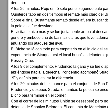
derecho.
A los 36 minutos, Rojo entró solo por el segundo palo pa
Quinteros tapó en dos tiempos el remate más claro del B
Sobre el final Bustamante remató desde afuera buscando e
la pelota se fue desviada.
El visitante hizo más y se fue justamente arriba al descan
genero y embocó una de las más claras que tuvo, ademá
anulando los ataques del rival.
El Bicho salió con todo para empatarlo en el inicio del 
experiencia de Straqualursi el local buscó al delantero 
Rossi y Orue.
A los 9 del complemento, Prudencio la ganó y se fue dis
abriéndose hacia la derecha. Por dentro acompañó Strad
“9” y definió para estirar la diferencia.
A los 20 minutos doble chance para el conjunto de San 
Prudencio y después Strada, en ambas la pelota se enco
Bicho para terminar en el córner.
Con el correr de los minutos Unión se desesperó pero n
defensa de Sportivo Belgrano. El conjunto de Martelotto