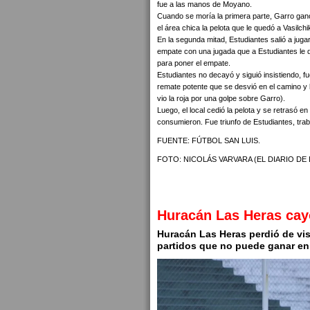
fue a las manos de Moyano.
Cuando se moría la primera parte, Garro gano
el área chica la pelota que le quedó a Vasilchi
En la segunda mitad, Estudiantes salió a jugar
empate con una jugada que a Estudiantes le 
para poner el empate.
Estudiantes no decayó y siguió insistiendo, f
remate potente que se desvió en el camino y l
vio la roja por una golpe sobre Garro).
Luego, el local cedió la pelota y se retrasó e
consumieron. Fue triunfo de Estudiantes, tr
FUENTE: FÚTBOL SAN LUIS.
FOTO: NICOLÁS VARVARA (EL DIARIO DE 
Huracán Las Heras cay
Huracán Las Heras perdió de vis
partidos que no puede ganar en 