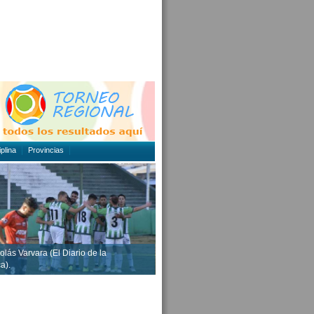
plina
Provincias
olás Varvara (El Diario de la
a).