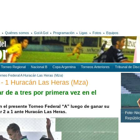
Quiénes somos
Gol A Gol
Programación
Ligas
Fotos
Equipos
Torneo Regional
Nacional B
Copa Argentina
Torneos Anteriores
Tribunal de Disci
rneo Federal A
Huracán Las Heras (Mza)
2 - 1 Huracán Las Heras (Mza)
 de a tres por primera vez en el
en el presente Torneo Federal “A” luego de ganar su
r 2 a 1 ante Huracán Las Heras.
Foto: Nic
Repúblic