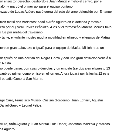
or el sector derecho, desbordó a Juan Marital y metió el centro, por el
alón y marcó el primer gol para el equipo puntano.
abezazo de Lucas Agüero pasó cerca del palo del arco defendido por Emanuel
nich metió dos variantes: sacó a Arón Agüero en la defensa y metió a
o por el juvenil Javier Peñaloza. A los 5' el formoseño Marcos Meriles tuvo
 fue por arriba del travesaño.
ortante, el volante mostró mucha movilidad en el juego y el equipo de Matías
con un gran cabezazo e igualó para el equipo de Matías Minich, tras un
 después de una corrida del Negro Garro y con una gran definición venció a
o Nasta.
o puede ganar, con cuatro derrotas y un empate (se ubica en el puesto 13
e ganó su primer compromiso en el torneo. Ahora jugará por la fecha 12 este
l estadio General San Martín.
ge Caro, Francisco Musso, Cristian Gorgerino; Juan Echarri, Agustín
Daniel Garro y Leonel Felice.
llura, Arón Aguero y Juan Marital; Luis Daher, Jonathan Mazzola y Marcos
as Agüero.