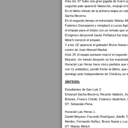
A los los 37' hubo una gran jugada de Garro p
segundo palo apareció Valsischic, empujó el b
En el último minuto de la primera etapa un c
Sacha Becerra.
En el segundo tiempo el entrenador Matías Mi
Federico Giusepponi y remplazó a Lucas Agüer
el empate para el Globo con un remate que se
El ingreso del juvenil Javier Peñaloza fue imp
Minich mereció el empate.
Y a los 16' apareció el goleador Bruno Nasta 
centro de Juan Manuel Marital.
A los 25' el equipo puntano marcó el segundo
Moyano. Un minuto después se fue expulsad
Huracán Las Heras hace cinco partidos que n
con 11 unidades), perdió frente al último, qu
domingo ante Independiente de Chivilcoy en e
SÍNTESIS:
Estudiantes de San Luis 2:
Emanuel Sacha Becerra; Ricardo Valdeón, Jor
Briones, Franco Chiviló, Federico Vasilchick, 
DT: Sebastián Pena.
Huracán Las Heras 1:
Daniel Moyano; Facundo Rodríguez, Adolfo Ta
Meriles, Fernando Núñez; Bruno Nasta y Luc
DT: Matías Minich.