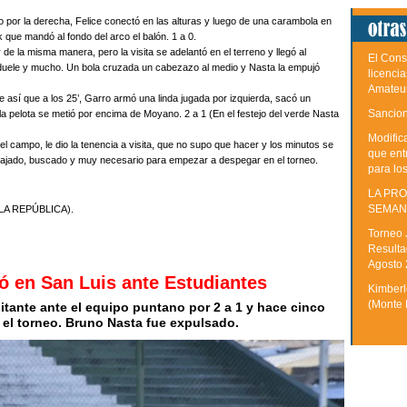
 por la derecha, Felice conectó en las alturas y luego de una carambola en
k que mandó al fondo del arco el balón. 1 a 0.
 de la misma manera, pero la visita se adelantó en el terreno y llegó al
El Cons
duele y mucho. Un bola cruzada un cabezazo al medio y Nasta la empujó
licenci
Amateu
ue así que a los 25’, Garro armó una linda jugada por izquierda, sacó un
Sancion
a pelota se metió por encima de Moyano. 2 a 1 (En el festejo del verde Nasta
Modific
n el campo, le dio la tenencia a visita, que no supo que hacer y los minutos se
que ent
abajado, buscado y muy necesario para empezar a despegar en el torneo.
para lo
LA PRO
SEMAN
LA REPÚBLICA).
Torneo 
Resulta
Agosto
ó en San Luis ante Estudiantes
Kimberle
(Monte 
itante ante el equipo puntano por 2 a 1 y hace cinco
el torneo. Bruno Nasta fue expulsado.