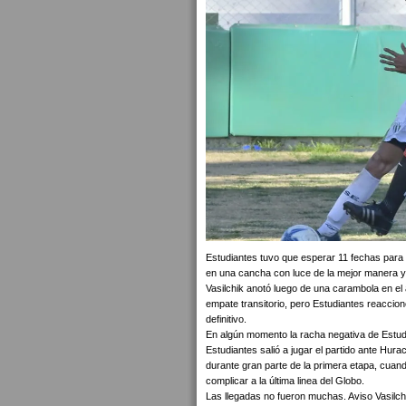
Estudiantes tuvo que esperar 11 fechas para 
en una cancha con luce de la mejor manera y 
Vasilchik anotó luego de una carambola en el
empate transitorio, pero Estudiantes reaccio
definitivo.
En algún momento la racha negativa de Estudia
Estudiantes salió a jugar el partido ante Hura
durante gran parte de la primera etapa, cuando
complicar a la última linea del Globo.
Las llegadas no fueron muchas. Aviso Vasilchi