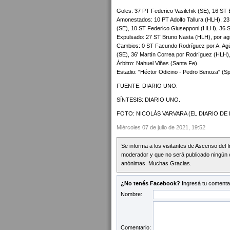
Goles: 37 PT Federico Vasilchik (SE), 16 ST
Amonestados: 10 PT Adolfo Tallura (HLH), 23
(SE), 10 ST Federico Giusepponi (HLH), 36 
Expulsado: 27 ST Bruno Nasta (HLH), por ag
Cambios: 0 ST Facundo Rodríguez por A. Agüe
(SE), 36' Martín Correa por Rodríguez (HLH),
Árbitro: Nahuel Viñas (Santa Fe).
Estadio: "Héctor Odicino - Pedro Benoza" (Sp
FUENTE: DIARIO UNO.
SÍNTESIS: DIARIO UNO.
FOTO: NICOLÁS VARVARA (EL DIARIO DE 
Miércoles 07 de julio de 2021, 19:52
Se informa a los visitantes de Ascenso del 
moderador y que no será publicado ningún 
anónimas. Muchas Gracias.
¿No tenés Facebook?
Ingresá tu comentar
Nombre:
Comentario: