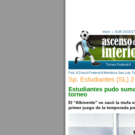
Inicio
SUB 13/15/17
Torneo Federal A
Fed. A Zona A
Federal A
Mendoza
San Luis
To
Sp. Estudiantes (SL) 
Estudiantes pudo sumar
torneo
El “Albiverde” se sacó la mufa 
primer juego de la temporada po