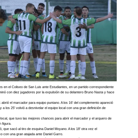
s en el Coliseo de San Luis ante Estudiantes, en un partido correspondiente
rminó con diez jugadores por la expulsión de su delantero Bruno Nasta y hace
ck abrió el marcador para equipo puntano. A los 16' del complemento apareció
a los 25' volvió a desnivelar el equipo local con una gran definición de
 local, que tuvo las mejores chances para abrir el marcador y el arquero de
 figura.
, que sacó al tiro de esquina Daniel Moyano. A los 18' otra vez el
co con una gran atajada ante Daniel Garro.