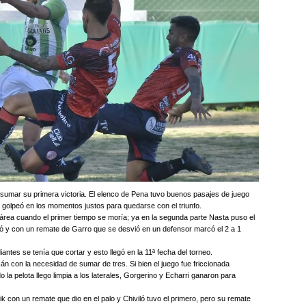
sumar su primera victoria. El elenco de Pena tuvo buenos pasajes de juego
golpeó en los momentos justos para quedarse con el triunfo.
 área cuando el primer tiempo se moría; ya en la segunda parte Nasta puso el
nó y con un remate de Garro que se desvió en un defensor marcó el 2 a 1
ntes se tenía que cortar y esto llegó en la 11ª fecha del torneo.
cán con la necesidad de sumar de tres. Si bien el juego fue friccionada
 la pelota llego limpia a los laterales, Gorgerino y Echarri ganaron para
k con un remate que dio en el palo y Chiviló tuvo el primero, pero su remate