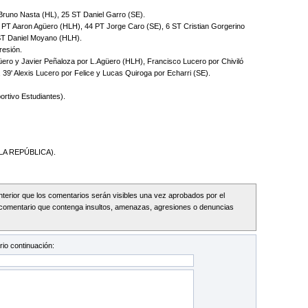
 Bruno Nasta (HL), 25 ST Daniel Garro (SE).
 PT Aaron Agüero (HLH), 44 PT Jorge Caro (SE), 6 ST Cristian Gorgerino
ST Daniel Moyano (HLH).
resión.
ro y Javier Peñaloza por L.Agüero (HLH), Francisco Lucero por Chiviló
 39' Alexis Lucero por Felice y Lucas Quiroga por Echarri (SE).
ortivo Estudiantes).
LA REPÚBLICA).
Interior que los comentarios serán visibles una vez aprobados por el
comentario que contenga insultos, amenazas, agresiones o denuncias
io continuación: