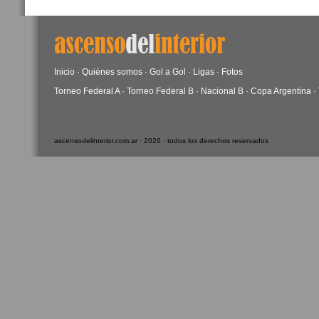
Inicio
·
Quiénes somos
·
Gol a Gol
·
Ligas
·
Fotos
Torneo Federal A
·
Torneo Federal B
·
Nacional B
·
Copa Argentina
·
ascensodelinterior.com.ar · 2026 · todos los derechos reservados