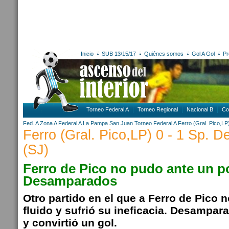
Inicio
SUB 13/15/17
Quiénes somos
Gol A Gol
Pr
Torneo Federal A
Torneo Regional
Nacional B
Co
Fed. A Zona A
Federal A
La Pampa
San Juan
Torneo Federal A
Ferro (Gral. Pico,LP
Ferro (Gral. Pico,LP) 0 - 1 Sp.
(SJ)
Ferro de Pico no pudo ante un p
Desamparados
Otro partido en el que a Ferro de Pico no
fluido y sufrió su ineficacia. Desampar
y convirtió un gol.