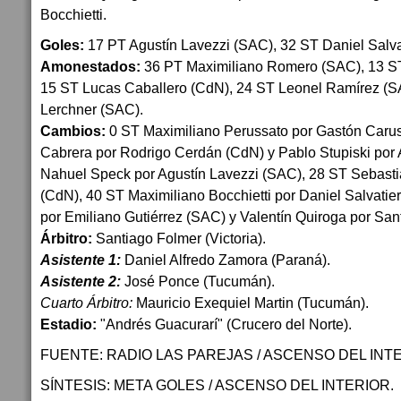
Bocchietti.
Goles:
17 PT Agustín Lavezzi (SAC), 32 ST Daniel Salva
Amonestados:
36 PT Maximiliano Romero (SAC), 13 ST
15 ST Lucas Caballero (CdN), 24 ST Leonel Ramírez (S
Lerchner (SAC).
Cambios:
0 ST Maximiliano Perussato por Gastón Carus
Cabrera por Rodrigo Cerdán (CdN) y Pablo Stupiski por 
Nahuel Speck por Agustín Lavezzi (SAC), 28 ST Sebasti
(CdN), 40 ST Maximiliano Bocchietti por Daniel Salvati
por Emiliano Gutiérrez (SAC) y Valentín Quiroga por San
Árbitro:
Santiago Folmer (Victoria).
Asistente 1:
Daniel Alfredo Zamora (Paraná).
Asistente 2:
José Ponce (Tucumán).
Cuarto Árbitro:
Mauricio Exequiel Martin (Tucumán).
Estadio:
"Andrés Guacurarí" (Crucero del Norte).
FUENTE: RADIO LAS PAREJAS / ASCENSO DEL INT
SÍNTESIS: META GOLES / ASCENSO DEL INTERIOR.