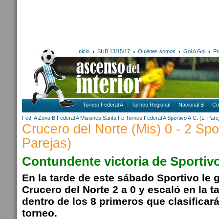
Inicio
SUB 13/15/17
Quiénes somos
Gol A Gol
Pr
Torneo Federal A
Torneo Regional
Nacional B
Co
Fed. A Zona B
Federal A
Misiones
Santa Fe
Torneo Federal A
Sportivo A.C. (L. Pare
Crucero del Norte (Mis) 0 - 2 Spor
Parejas)
Contundente victoria de Sportiv
En la tarde de este sábado Sportivo le
Crucero del Norte 2 a 0 y escaló en la t
dentro de los 8 primeros que clasificarán
torneo.