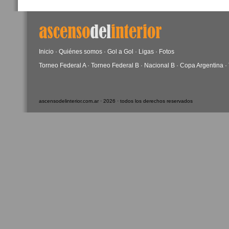
Inicio
·
Quiénes somos
·
Gol a Gol
·
Ligas
·
Fotos
Torneo Federal A
·
Torneo Federal B
·
Nacional B
·
Copa Argentina
·
ascensodelinterior.com.ar · 2026 · todos los derechos reservados