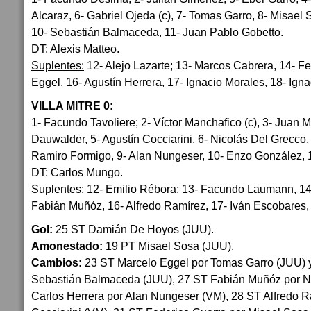
Alcaraz, 6- Gabriel Ojeda (c), 7- Tomas Garro, 8- Misae
10- Sebastián Balmaceda, 11- Juan Pablo Gobetto.
DT: Alexis Matteo.
Suplentes:
12- Alejo Lazarte; 13- Marcos Cabrera, 14- F
Eggel, 16- Agustín Herrera, 17- Ignacio Morales, 18- Ign
VILLA MITRE 0:
1- Facundo Tavoliere; 2- Víctor Manchafico (c), 3- Juan M
Dauwalder, 5- Agustín Cocciarini, 6- Nicolás Del Grecco, 
Ramiro Formigo, 9- Alan Nungeser, 10- Enzo González, 1
DT: Carlos Mungo.
Suplentes:
12- Emilio Rébora; 13- Facundo Laumann, 14
Fabián Muñóz, 16- Alfredo Ramírez, 17- Iván Escobares, 
Gol:
25 ST Damián De Hoyos (JUU).
Amonestado:
19 PT Misael Sosa (JUU).
Cambios:
23 ST Marcelo Eggel por Tomas Garro (JUU) y
Sebastián Balmaceda (JUU), 27 ST Fabián Muñóz por Ni
Carlos Herrera por Alan Nungeser (VM), 28 ST Alfredo R