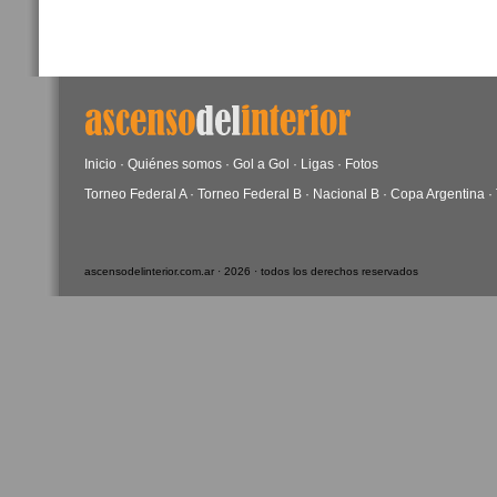
Inicio
·
Quiénes somos
·
Gol a Gol
·
Ligas
·
Fotos
Torneo Federal A
·
Torneo Federal B
·
Nacional B
·
Copa Argentina
·
ascensodelinterior.com.ar · 2026 · todos los derechos reservados