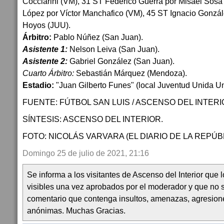
Cocciarini (VM), 31 ST Federico Guerra por Misael Sos
López por Víctor Manchafico (VM), 45 ST Ignacio Gonzá
Hoyos (JUU).
Árbitro:
Pablo Núñez (San Juan).
Asistente 1:
Nelson Leiva (San Juan).
Asistente 2:
Gabriel González (San Juan).
Cuarto Árbitro:
Sebastián Márquez (Mendoza).
Estadio:
"Juan Gilberto Funes" (local Juventud Unida Uni
FUENTE: FÚTBOL SAN LUIS / ASCENSO DEL INTERI
SÍNTESIS: ASCENSO DEL INTERIOR.
FOTO: NICOLÁS VARVARA (EL DIARIO DE LA REPÚBL
Domingo 25 de julio de 2021, 21:16
Se informa a los visitantes de Ascenso del Interior que
visibles una vez aprobados por el moderador y que no 
comentario que contenga insultos, amenazas, agresion
anónimas. Muchas Gracias.