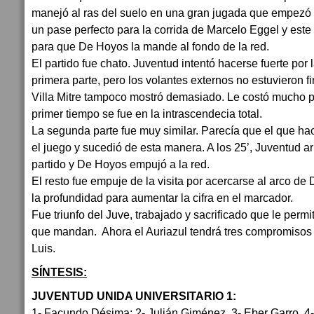
manejó al ras del suelo en una gran jugada que empezó
un pase perfecto para la corrida de Marcelo Eggel y este 
para que De Hoyos la mande al fondo de la red.
El partido fue chato. Juventud intentó hacerse fuerte por 
primera parte, pero los volantes externos no estuvieron fi
Villa Mitre tampoco mostró demasiado. Le costó mucho p
primer tiempo se fue en la intrascendecia total.
La segunda parte fue muy similar. Parecía que el que ha
el juego y sucedió de esta manera. A los 25’, Juventud a
partido y De Hoyos empujó a la red.
El resto fue empuje de la visita por acercarse al arco d
la profundidad para aumentar la cifra en el marcador.
Fue triunfo del Juve, trabajado y sacrificado que le permit
que mandan. Ahora el Auriazul tendrá tres compromisos
Luis.
SÍNTESIS:
JUVENTUD UNIDA UNIVERSITARIO 1:
1- Facundo Désima; 2- Julián Giménez, 3- Eber Garro, 4