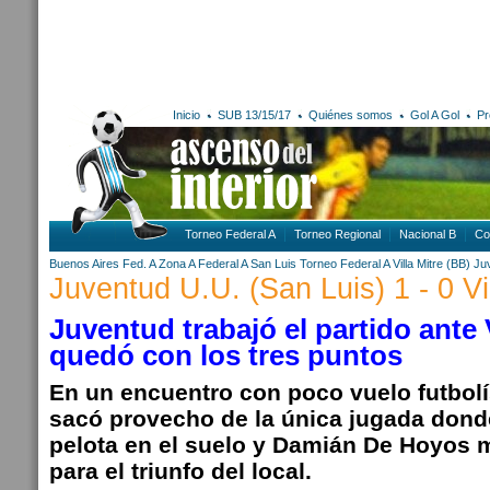
Inicio
SUB 13/15/17
Quiénes somos
Gol A Gol
Pr
Torneo Federal A
Torneo Regional
Nacional B
Co
Buenos Aires
Fed. A Zona A
Federal A
San Luis
Torneo Federal A
Villa Mitre (BB)
Ju
Juventud U.U. (San Luis) 1 - 0 Vi
Juventud trabajó el partido ante V
quedó con los tres puntos
En un encuentro con poco vuelo futbolí
sacó provecho de la única jugada dond
pelota en el suelo y Damián De Hoyos m
para el triunfo del local.