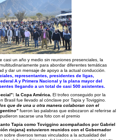
 casi un año y medio sin reuniones presenciales, la
ó multitudinariamente para abordar diferentes temáticas
idad y dar un mensaje de apoyo a la actual conducción.
iales, representantes, presidentes de ligas,
Federal A y Primera Nacional y la plana mayor del
sentes llegando a un total de casi 500 asistentes.
ecial": la Copa América.
El trofeo conseguido por la
 Brasil fue llevado al cónclave por Tapia y Toviggino.
 los que de una u otra manera colaboran con el
rgentino"
fueron las palabras que esbozaron al referirse al
 pudieron sacarse una foto con el premio
tanto Tapia como Toviggino acompañados por Gabriel
ción riojana) estuvieron reunidos con el Gobernador
 sobre diversos temas vinculados a la actualidad del