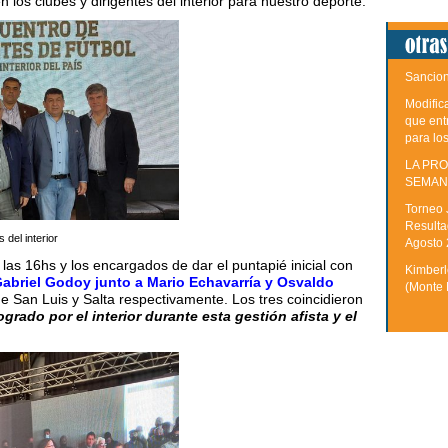
en los clubes y dirigentes del interior para nuestro deporte.
Sancion
Modific
que ent
para lo
LA PRO
SEMAN
Torneo 
Resulta
 del interior
Agosto
as 16hs y los encargados de dar el puntapié inicial con
Kimberle
abriel Godoy junto a Mario Echavarría y Osvaldo
(Monte 
de San Luis y Salta respectivamente. Los tres coincidieron
ogrado por el interior durante esta gestión afista y el