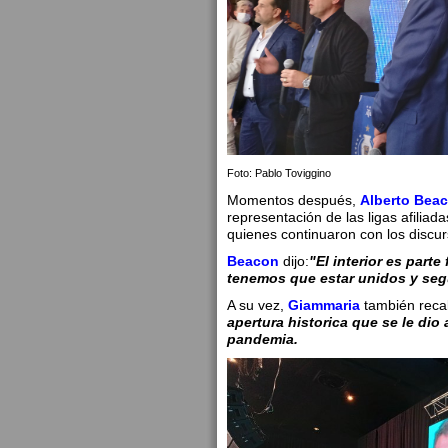
Foto: Pablo Toviggino
Momentos después,
Alberto Bea
representación de las ligas afiliada
quienes continuaron con los discur
Beacon
dijo:
"El interior es part
tenemos que estar unidos y segu
A su vez,
Giammaria
también reca
apertura historica que se le dio a
pandemia.