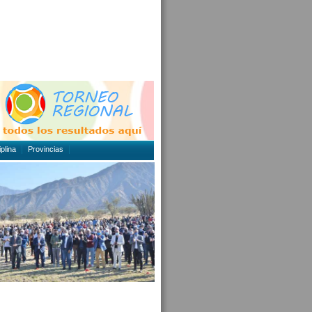
plina
Provincias