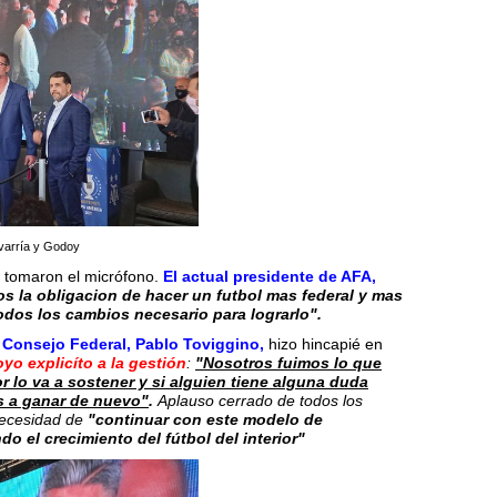
varría y Godoy
 tomaron el micrófono.
El actual presidente de AFA,
s la obligacion de hacer un futbol mas federal y mas
odos los cambios necesario para lograrlo".
l Consejo Federal, Pablo Toviggino,
hizo hincapié en
yo explicíto a la gestión
:
"
Nosotros fuimos lo que
or lo va a sostener y si alguien tiene alguna duda
s a ganar de nuevo"
.
Aplauso cerrado de todos los
ecesidad de
"continuar con este modelo de
 el crecimiento del fútbol del interior"