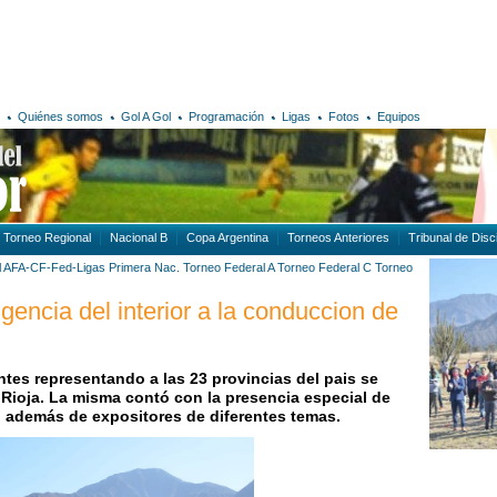
Quiénes somos
Gol A Gol
Programación
Ligas
Fotos
Equipos
Torneo Regional
Nacional B
Copa Argentina
Torneos Anteriores
Tribunal de Disci
al AFA-CF-Fed-Ligas
Primera Nac.
Torneo Federal A
Torneo Federal C
Torneo
gencia del interior a la conduccion de
ntes representando a las 23 provincias del pais se
 Rioja.
La misma contó con la presencia especial de
o además de expositores de diferentes temas.