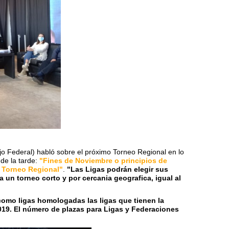
jo Federal) habló sobre el próximo Torneo Regional en lo
de la tarde:
"Fines de Noviembre o principios de
 Torneo Regional"
.
"Las Ligas podrán elegir sus
a un torneo corto y por cercania geografica, igual al
omo ligas homologadas las ligas que tienen la
19. El número de plazas para Ligas y Federaciones