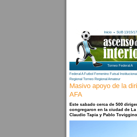
Inicio
SUB 13/15/17
Torneo Federal A
Federal A
Futbol Femenino
Futsal
Institucion
Regional
Torneo Regional Amateur
Masivo apoyo de la diri
AFA
Este sabado cerca de 500 dirige
congregaron en la ciudad de La
Claudio Tapia y Pablo Toviggin