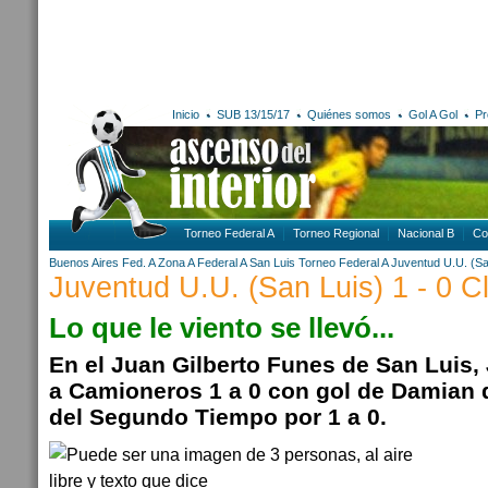
Inicio
SUB 13/15/17
Quiénes somos
Gol A Gol
Pr
Torneo Federal A
Torneo Regional
Nacional B
Co
Buenos Aires
Fed. A Zona A
Federal A
San Luis
Torneo Federal A
Juventud U.U. (Sa
Juventud U.U. (San Luis) 1 - 0 
Lo que le viento se llevó...
En el Juan Gilberto Funes de San Luis,
a Camioneros 1 a 0 con gol de Damian d
del Segundo Tiempo por 1 a 0.