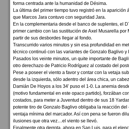
forma centrada ante la humanidad de Désima.
La última del primer tiempo tuvo registró en la aparici
que Marcos Jara contuvo con seguridad Jara.
En la complementaria desde el banco de suplentes, el DT. 
primer cambio con las sustitución de Axel Musarella po
partir de sus desbordes llegar al fondo.
Transcurrido varios minutos y sin esa profundidad en met
técnico continuó con las variantes de Gonzalo Baglivo y
Pasados los veinte minutos, un quite importante de Bagl
otro derechazo de Patricio Rodríguez al costado del pos
Pese a poseer el viento a favor y contar con la vetaja su
desde la izquierda, sólo adentro del área chica, un cab
Damián De Hoyos a los 34′ puso el 1-0. La anemia desde
(motivo fundamental en este opaco partido), forzában co
costados, para meter a Juventud dentro de sus 18 Yarda
potente tiro de Gonzalo Baglivo obligaba la reacción del
ventaja mínima del marcador. Así con pena se fueron dilu
ilusiones que otra vez…el viento se llevó.
Finalmente otra derrota, ahora en San Luis, para el elenco