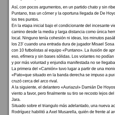
Así, con pocos argumentos, en un partido chato y sin ribe
Puntano, tras un córner y la oportuna llegada de De Hoy
los tres puntos.
En la etapa inicial bajo el condicionante del incesante vi
camino desde la media y larga distancia como única herr
local. Ninguno tenía cohesión ni ideas, los minutos pasáb
los 23′ cuando una entrada dura de jugador Misael Sosa
con 10 futbolistas al equipo «Puntano». La ilusión de a
eso, efímera y sin bases sólidas. Los volantes no podían
y por más voluntad y enjundia manifestada no se llegaba
La primera del «Camión» tuvo lugar a partir de una monio
«Pato»que situado en la banda derecha se impuso a pura
cruzó cerca del arco rival.
A la siguiente, el delantero «Auriazul» Damián De Hoyos
viento a favor, pero finalmente su tiro se recosto lejos d
Jara.
Situado sobre el triangulo más adelantado, una nueva a
Rodríguez habilitó a Axel Musarella, quién de frente al a