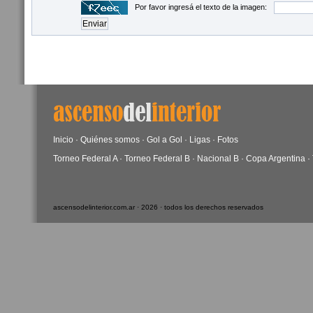
Por favor ingresá el texto de la imagen:
Inicio
·
Quiénes somos
·
Gol a Gol
·
Ligas
·
Fotos
Torneo Federal A
·
Torneo Federal B
·
Nacional B
·
Copa Argentina
·
ascensodelinterior.com.ar · 2026 · todos los derechos reservados