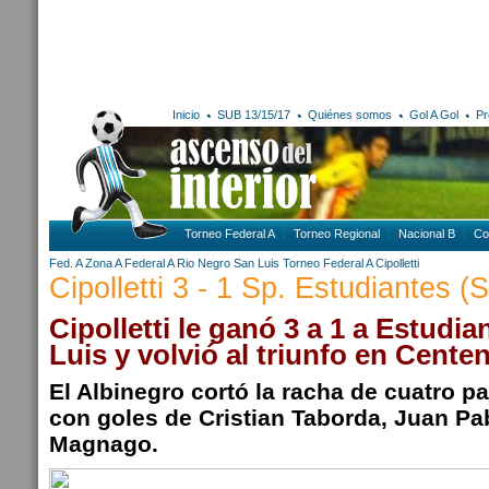
Inicio
SUB 13/15/17
Quiénes somos
Gol A Gol
Pr
Torneo Federal A
Torneo Regional
Nacional B
Co
Fed. A Zona A
Federal A
Rio Negro
San Luis
Torneo Federal A
Cipolletti
Cipolletti 3 - 1 Sp. Estudiantes (
Cipolletti le ganó 3 a 1 a Estudi
Luis y volvió al triunfo en Cente
El Albinegro cortó la racha de cuatro pa
con goles de Cristian Taborda, Juan Pab
Magnago.