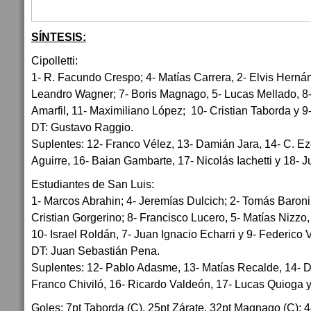
SÍNTESIS:
Cipolletti:
1- R. Facundo Crespo; 4- Matías Carrera, 2- Elvis Herná
Leandro Wagner; 7- Boris Magnago, 5- Lucas Mellado, 8
Amarfil, 11- Maximiliano López; 10- Cristian Taborda y 9
DT: Gustavo Raggio.
Suplentes: 12- Franco Vélez, 13- Damián Jara, 14- C. Ez
Aguirre, 16- Baian Gambarte, 17- Nicolás Iachetti y 18- 
Estudiantes de San Luis:
1- Marcos Abrahin; 4- Jeremías Dulcich; 2- Tomás Baroni
Cristian Gorgerino; 8- Francisco Lucero, 5- Matías Nizzo
10- Israel Roldán, 7- Juan Ignacio Echarri y 9- Federico V
DT: Juan Sebastián Pena.
Suplentes: 12- Pablo Adasme, 13- Matías Recalde, 14- D
Franco Chiviló, 16- Ricardo Valdeón, 17- Lucas Quioga y 
Goles: 7pt Taborda (C), 25pt Zárate, 32pt Magnago (C); 4