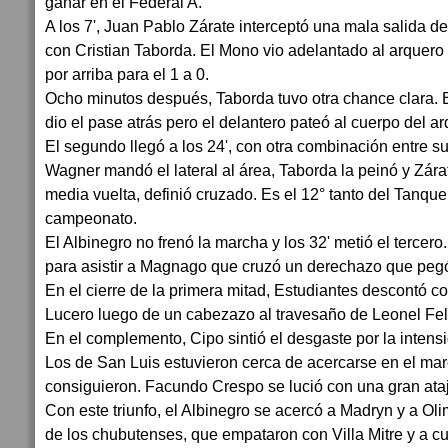
ganar en el Federal A.
A los 7', Juan Pablo Zárate interceptó una mala salida del
con Cristian Taborda. El Mono vio adelantado al arquero
por arriba para el 1 a 0.
Ocho minutos después, Taborda tuvo otra chance clara.
dio el pase atrás pero el delantero pateó al cuerpo del ar
El segundo llegó a los 24', con otra combinación entre s
Wagner mandó el lateral al área, Taborda la peinó y Zára
media vuelta, definió cruzado. Es el 12° tanto del Tanqu
campeonato.
El Albinegro no frenó la marcha y los 32' metió el tercero.
para asistir a Magnago que cruzó un derechazo que pegó 
En el cierre de la primera mitad, Estudiantes descontó c
Lucero luego de un cabezazo al travesaño de Leonel Fel
En el complemento, Cipo sintió el desgaste por la intensi
Los de San Luis estuvieron cerca de acercarse en el mar
consiguieron. Facundo Crespo se lució con una gran ataja
Con este triunfo, el Albinegro se acercó a Madryn y a Ol
de los chubutenses, que empataron con Villa Mitre y a c