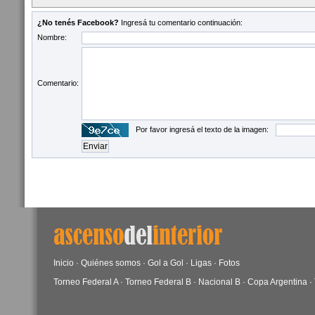
¿No tenés Facebook?
Ingresá tu comentario continuación:
Nombre:
Comentario:
Por favor ingresá el texto de la imagen:
Inicio
·
Quiénes somos
·
Gol a Gol
·
Ligas
·
Fotos
Torneo Federal A
·
Torneo Federal B
·
Nacional B
·
Copa Argentina
·