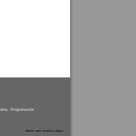
plina
·
Programación
diseño web moebius digital