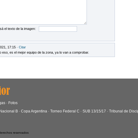
sá el texto de la imagen:
021, 17:15 ·
Citar
o eso, es el mejor equipo de la zona, ya lo van a comprobar.
gas
·
Fotos
Nacional B
·
Copa Argentina
·
Torneo Federal C
·
SUB 13/15/17
·
Tribunal de Disci
 derechos reservados