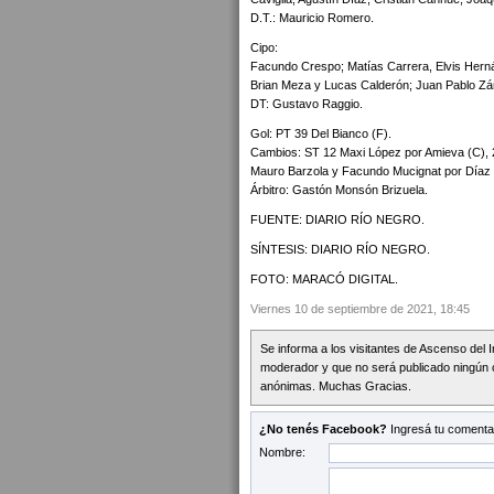
D.T.: Mauricio Romero.
Cipo:
Facundo Crespo; Matías Carrera, Elvis Hern
Brian Meza y Lucas Calderón; Juan Pablo Zá
DT: Gustavo Raggio.
Gol: PT 39 Del Bianco (F).
Cambios: ST 12 Maxi López por Amieva (C), 2
Mauro Barzola y Facundo Mucignat por Díaz y
Árbitro: Gastón Monsón Brizuela.
FUENTE: DIARIO RÍO NEGRO.
SÍNTESIS: DIARIO RÍO NEGRO.
FOTO: MARACÓ DIGITAL.
Viernes 10 de septiembre de 2021, 18:45
Se informa a los visitantes de Ascenso del 
moderador y que no será publicado ningún 
anónimas. Muchas Gracias.
¿No tenés Facebook?
Ingresá tu comentar
Nombre: