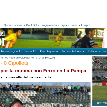
Quiénes somos
Gol A Gol
Programación
Ligas
Fotos
Equipos
Torneo Regional
Nacional B
Copa Argentina
Torneos Anteriores
Tribunal de Disci
Torneo Federal A
Cipolletti
Ferro (Gral. Pico,LP)
- 0 Cipolletti
 por la mínima con Ferro en La Pampa
tabla más allá del mal resultado.
Foto: Mar