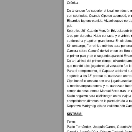
Crónica
De arranque fue superior el local, con dos o 
con sobriedad. Cuando Cipo se acomodó, el trá
El partido fue entretenido. Vivani estuvo cerc
gol.
Sobre los 26', Gastón Monzón Brizuela cobró 
área por derecha. Hubo contacto y el árbitro
su derecha y tapó en gran forma. En el rebote
Sin embargo, Ferro hizo méritos para ponerse a
Carrera sobre Canuhé derivó en un tiro libre s
el primer palo y en el segundo apareció Eman
De ahí al final del primer tiempo, el verde pam
que mandó a los jugadores al vestuario fue lo
Para el complemento, el Capataz adelantó su
segundo a los 13' porque su cabezazo entre el
Cipo buscó el empate con una jugada asociad
al mediocampista central y su cabezazo fue 
tiempo de descuento a Manuel Berra tras un có
Saldo negativo para el Albinegro en su viaje 
competidores directos en la parte alta de la
Deportivo Madryn igualó de visitante con Cam
SÍNTESIS:
Ferro:
Pablo Fernández; Joaquín Garoni, Gastón Art
Caviglia, Agustín Díaz, Cristian Canhué; Joaq