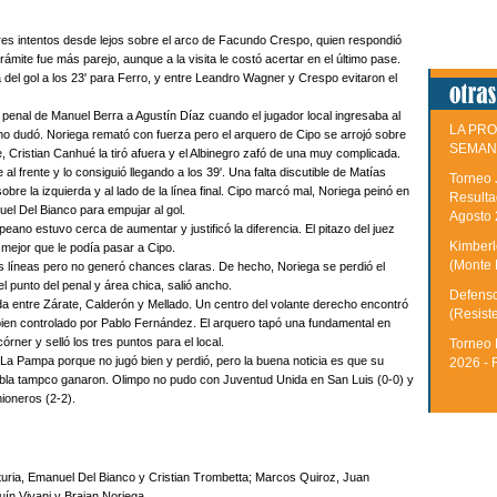
tres intentos desde lejos sobre el arco de Facundo Crespo, quien respondió
mite fue más parejo, aunque a la visita le costó acertar en el último pase.
a del gol a los 23' para Ferro, y entre Leandro Wagner y Crespo evitaron el
penal de Manuel Berra a Agustín Díaz cuando el jugador local ingresaba al
LA PRO
 no dudó. Noriega remató con fuerza pero el arquero de Cipo se arrojó sobre
SEMAN
, Cristian Canhué la tiró afuera y el Albinegro zafó de una muy complicada.
l frente y lo consiguió llegando a los 39'. Una falta discutible de Matías
Torneo 
obre la izquierda y al lado de la línea final. Cipo marcó mal, Noriega peinó en
Resulta
uel Del Bianco para empujar al gol.
Agosto
peano estuvo cerca de aumentar y justificó la diferencia. El pitazo del juez
Kimberle
 mejor que le podía pasar a Cipo.
(Monte 
s líneas pero no generó chances claras. De hecho, Noriega se perdió el
 punto del penal y área chica, salió ancho.
Defenso
a entre Zárate, Calderón y Mellado. Un centro del volante derecho encontró
(Resist
bien controlado por Pablo Fernández. El arquero tapó una fundamental en
rner y selló los tres puntos para el local.
Torneo 
a La Pampa porque no jugó bien y perdió, pero la buena noticia es que su
2026 - 
 tabla tampco ganaron. Olimpo no pudo con Juventud Unida en San Luis (0-0) y
ioneros (2-2).
uria, Emanuel Del Bianco y Cristian Trombetta; Marcos Quiroz, Juan
uín Vivani y Braian Noriega.