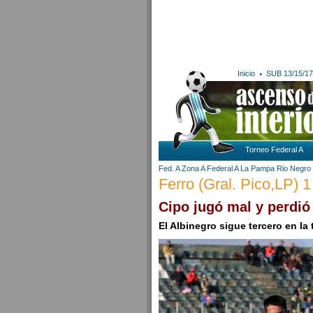
Inicio
SUB 13/15/17
Torneo Federal A
Fed. A Zona A
Federal A
La Pampa
Rio Negro
Ferro (Gral. Pico,LP) 1 
Cipo jugó mal y perdió
El Albinegro sigue tercero en la 