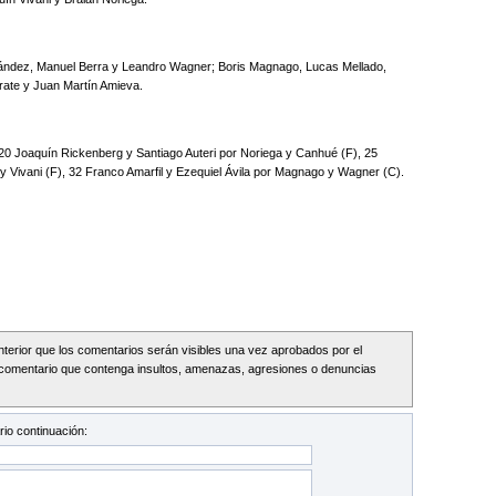
ández, Manuel Berra y Leandro Wagner; Boris Magnago, Lucas Mellado,
rate y Juan Martín Amieva.
0 Joaquín Rickenberg y Santiago Auteri por Noriega y Canhué (F), 25
 Vivani (F), 32 Franco Amarfil y Ezequiel Ávila por Magnago y Wagner (C).
Interior que los comentarios serán visibles una vez aprobados por el
comentario que contenga insultos, amenazas, agresiones o denuncias
io continuación: