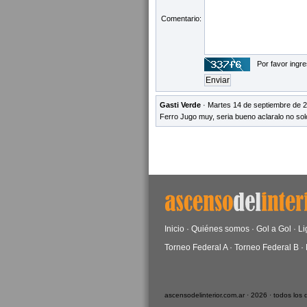
Comentario:
Por favor ingre
Gasti Verde
· Martes 14 de septiembre de 2
Ferro Jugo muy, seria bueno aclaralo no sol
Inicio
·
Quiénes somos
·
Gol a Gol
·
Li
Torneo Federal A
·
Torneo Federal B
·
ascensodelinterior.com.ar · 2026 · todos los