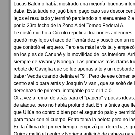
Lucas Baldino había mostrado una mejoría, buenas inten
daba. Esta tarde no jugó bien, pagó caro sus desconcen
lejos el resultado y terminó perdiendo sin atenuantes 2 a 
por la 23ra fecha de la Zona A del Torneo Federal A.
Le costó mucho a Círculo repetir actuaciones anteriores. S
quedó muy lejos el arco de Fernández y buscó con un re
que controló el arquero. Pero era más la visita, y empez
en los pies de Canuhé y la movilidad de los interiore. Arr
siempre de Vivani y Noriega. Las primeras más claras fu
rebote de Caviglia que se fue apenas alto y un desborde
trabar Vedda cuando definía el "9". Pero de ese córner, s
centro salió para atrás y Joaquín Vivani, que se soltó de
derechazo de primera, inatajable para el 1 a 0.
Otra vez a remar de atrás para el "papero" y pocas ideas. 
de ataque, pero no había profundidad. En la única que lle
que Ullúa no controló bien por el segundo palo y permiti
para tapar con el cuerpo. Ferro tenía la pelota pero no l
En la última del primer tiempo, empezó por derecha, sigu
Quiroz metió el centro y Noriega anticipó de cabeza para 