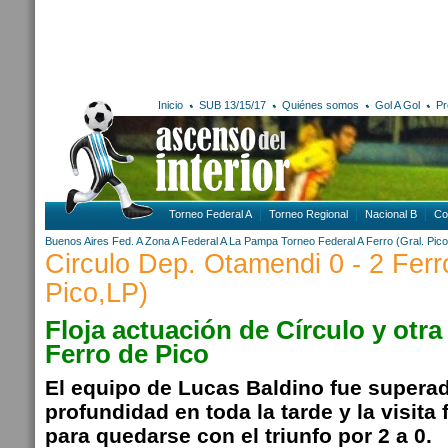
Inicio
SUB 13/15/17
Quiénes somos
Gol A Gol
Pr
Torneo Federal A
Torneo Regional
Nacional B
Co
Buenos Aires
Fed. A Zona A
Federal A
La Pampa
Torneo Federal A
Ferro (Gral. Pic
Circulo Dep. Otamendi 0 - 2 Ferro
Pico,LP)
Floja actuación de Círculo y otra
Ferro de Pico
El equipo de Lucas Baldino fue supera
profundidad en toda la tarde y la visita
para quedarse con el triunfo por 2 a 0.