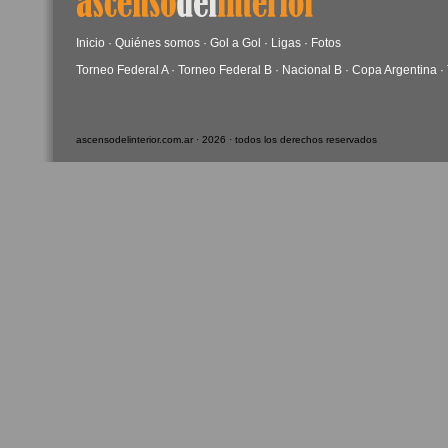
Inicio
·
Quiénes somos
·
Gol a Gol
·
Ligas
·
Fotos
Torneo Federal A
·
Torneo Federal B
·
Nacional B
·
Copa Argentina
·
ascensodelinterior.com.ar · 2026 · todos los derechos reservados