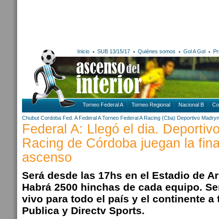
Inicio
SUB 13/15/17
Quiénes somos
Gol A Gol
Pr
Torneo Federal A
Torneo Regional
Nacional B
Co
Chubut
Cordoba
Fed. A
Federal A
Torneo Federal A
Racing (Cba)
Deportivo Madry
Federal A: Llegó el dia. Deportiv
Racing de Córdoba juegan la final
ascenso
Será desde las 17hs en el Estadio de Ar
Habrá 2500 hinchas de cada equipo. Se
vivo para todo el país y el continente a 
Publica y Directv Sports.