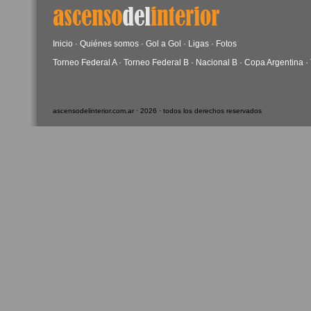
Inicio
·
Quiénes somos
·
Gol a Gol
·
Ligas
·
Fotos
Torneo Federal A
·
Torneo Federal B
·
Nacional B
·
Copa Argentina
·
ascensodelinterior.com.ar · 2026 · todos los derechos reservados