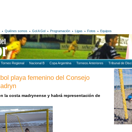
Quiénes somos
Gol A Gol
Programación
Ligas
Fotos
Equipos
Torneo Regional
Nacional B
Copa Argentina
Torneos Anteriores
Tribunal de Disci
útbol playa femenino del Consejo
Madryn
 en la costa madrynense y habrá representación de