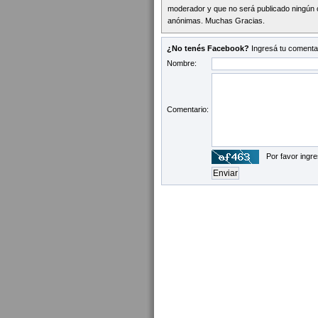
moderador y que no será publicado ningún 
anónimas. Muchas Gracias.
¿No tenés Facebook?
Ingresá tu comentar
Nombre:
Comentario:
Por favor ingre