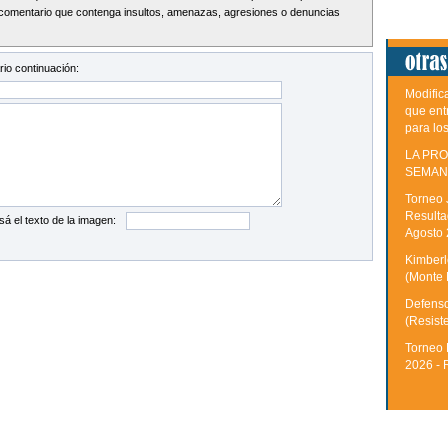
comentario que contenga insultos, amenazas, agresiones o denuncias
io continuación:
Modific
que ent
para lo
LA PRO
SEMAN
Torneo 
Resulta
sá el texto de la imagen:
Agosto
Kimberle
(Monte 
Defenso
(Resist
Torneo 
2026 - 