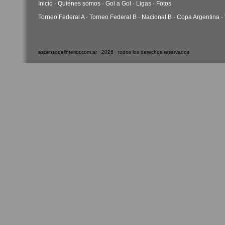
Inicio
·
Quiénes somos
·
Gol a Gol
·
Ligas
·
Fotos
Torneo Federal A
·
Torneo Federal B
·
Nacional B
·
Copa Argentina
·
ascensodelinterior.com.ar · 2026 · todos los derechos reservados