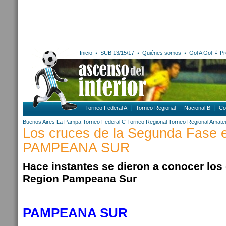
Inicio
SUB 13/15/17
Quiénes somos
Gol A Gol
Pr
Torneo Federal A
Torneo Regional
Nacional B
Co
Buenos Aires
La Pampa
Torneo Federal C
Torneo Regional
Torneo Regional Amate
Los cruces de la Segunda Fase
PAMPEANA SUR
Hace instantes se dieron a conocer los 
Region Pampeana Sur
PAMPEANA SUR