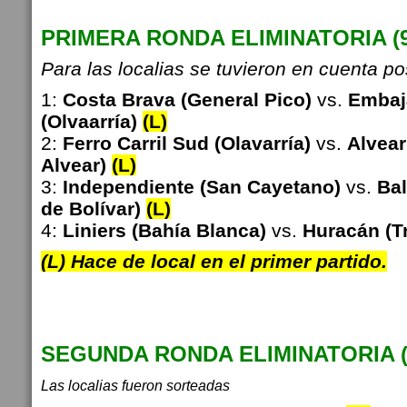
PRIMERA RONDA ELIMINATORIA (9 
Para las localias se tuvieron en cuenta po
1:
Costa Brava (General Pico)
vs.
Embaj
(Olvaarría)
(L)
2:
Ferro Carril Sud (Olavarría)
vs.
Alvear 
Alvear)
(L)
3:
Independiente (San Cayetano)
vs.
Bal
de Bolívar)
(L)
4:
Liniers (Bahía Blanca)
vs.
Huracán (T
(L) Hace de local en el primer partido.
SEGUNDA RONDA ELIMINATORIA (2
Las localias fueron sorteadas