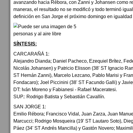
avanzando hacia Rébora, con Zanni y Johansen como re
maneras, el resultado no se modificó y todo terminó igual
definición en San Jorge el próximo domingo en igualdad
SÍNTESIS:
CARCARAÑÁ 1:
Alejandro Dianda; Daniel Pacheco, Ezequiel Brítez, Fed
Nicolás Johansen) y Patricio Elisson (38' ST Ignacio Ram
ST Hernán Zanni), Marcelo Lezcano, Pablo Marisi y Fra
Fondacaro); Joel Piccinini (38' ST Facundo Galli) y Javie
DT: Iván Moreno y Fabianesi - Rafael Maceratesi.
SUP.: Rodrigo Batista y Sebastián Cavallín.
SAN JORGE 1:
Emilio Rébora; Francisco Vidal, Juan Zarza, Juan Manu
Marcucci; Rodrigo Mosqueira (19' ST Lautaro Soto), Die
Páez (34' ST Andrés Mancilla) y Gastón Novero; Maximili