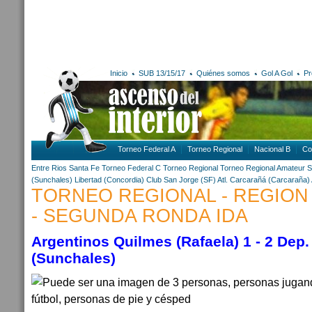
Inicio
SUB 13/15/17
Quiénes somos
Gol A Gol
Pr
Torneo Federal A
Torneo Regional
Nacional B
Co
Entre Rios
Santa Fe
Torneo Federal C
Torneo Regional
Torneo Regional Amateur
S
(Sunchales)
Libertad (Concordia)
Club San Jorge (SF)
Atl. Carcarañá (Carcaraña)
TORNEO REGIONAL - REGION
- SEGUNDA RONDA IDA
Argentinos Quilmes (Rafaela) 1 - 2 Dep.
(Sunchales)