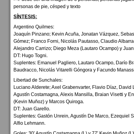
SÍNTESIS:
Argentino Quilmes:
Joaquín Pinzano; Kevin Acuña, Jonatan Vázquez, Sebast
Gómez; Franco Forni, Nicolás Pautasso, Claudio Albarra
Alejandro Carrizo; Diego Meza (Lautaro Ocampo) y Jua
DT: Hugo Togni.
Suplentes: Emanuel Pagliero, Lautaro Ocampo, Darío Br
Baudracco, Nicolás Vitarelli Góngora y Facundo Manass
Libertad de Sunchales:
Luciano Alderete; Axel Grabenvarter, Flavio Díaz, David 
Agustín Costamagna, Alexis Mansilla, Braian Visetti y En
(Kevin Muñoz) y Marcos Quiroga.
DT: Juan Garello.
Suplentes: Gastón Unrein, Agustín De Marco, Ezequiel 
Alfio Lehmann.
Goles: 30′ Agustín Costamagna (L) y 77′ Kevin Muñoz (L