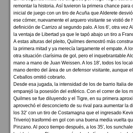
remontar la historia. Así tuvieron la primera chance para 
inicial de juego con un tiro de Acuña que Alderete desvió
ese córner, nuevamente el arquero visitante se vistió de
definición de Carrizo al segundo palo. A los 6′, otra vez 
la ventaja de Libertad ya que le tapó abajo un tiro a Fran
A estas alturas del pleito, Quilmes demostró más constru
la primera mitad y ya merecía largamente el empate. A lo
otra situación clarísima de gol, pero el inquebrantable Al
mano a mano de Juan Weissen. A los 18′, todos los local
mano dentro del área de un defensor visitante, aunque el 
Ceballos omitió cobrarlo.
Desde esa jugada, la intensidad de los de barrio Italia d
emparejó la posesión del esférico. Con el correr de los m
Quilmes se fue diluyendo y el Tigre, en su primera aprox
aprovechó el desconcierto de su rival para aumentar la d
los 32′ con un tiro de Costamagna que el ingresado Kev
Triverio) trasformó en gol con una buena media vuelta qu
Pinzano. Al poco tiempo después, a los 35′, los sunchale