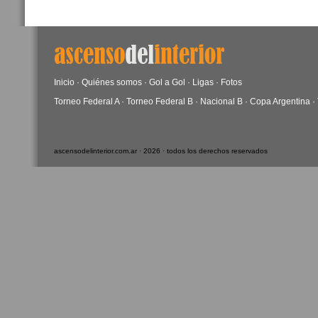
Inicio
·
Quiénes somos
·
Gol a Gol
·
Ligas
·
Fotos
Torneo Federal A
·
Torneo Federal B
·
Nacional B
·
Copa Argentina
·
ascensodelinterior.com.ar · 2026 · todos los derechos reservados