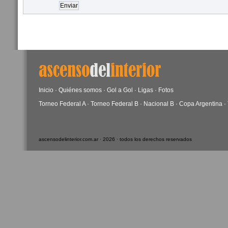
Inicio
·
Quiénes somos
·
Gol a Gol
·
Ligas
·
Fotos
Torneo Federal A
·
Torneo Federal B
·
Nacional B
·
Copa Argentina
·
ascensodelinterior.com.ar · 2026 · todos los derechos reservados