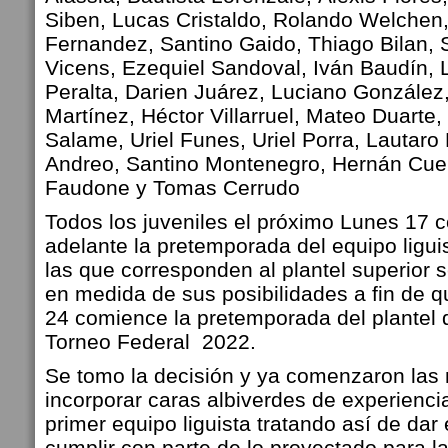
Siben,
Lucas Cristaldo,
Rolando Welchen
Fernandez,
Santino Gaido,
Thiago Bilan,
Vicens,
Ezequiel Sandoval,
Iván Baudín,
Peralta,
Darien Juárez,
Luciano González
Martínez,
Héctor Villarruel,
Mateo Duarte,
Salame,
Uriel Funes,
Uriel Porra,
Lautaro
Andreo,
Santino Montenegro,
Hernán Cue
Faudone y
Tomas Cerrudo
Todos los juveniles el próximo Lunes 17 
adelante la pretemporada del equipo liguis
las que corresponden al plantel superior 
en medida de sus posibilidades a fin de 
24 comience la pretemporada del plantel 
Torneo Federal 2022.
Se tomo la decisión y ya comenzaron las
incorporar caras albiverdes de experiencia
primer equipo liguista tratando así de dar
cumplir con parte de lo proyectado para l