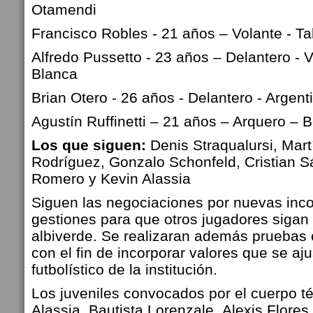
Otamendi
Francisco Robles - 21 años – Volante - T
Alfredo Pussetto - 23 años – Delantero - V
Blanca
Brian Otero - 26 años - Delantero - Argent
Agustín Ruffinetti – 21 años – Arquero –
Los que siguen:
Denis Straqualursi,
Mart
Rodríguez,
Gonzalo Schonfeld,
Cristian 
Romero y
Kevin Alassia
Siguen las negociaciones por nuevas inc
gestiones para que otros jugadores sigan e
albiverde.
Se realizaran además pruebas c
con el fin de incorporar valores que se aj
futbolístico de la institución.
Los juveniles convocados por el cuerpo t
Alassia,
Bautista Lorenzale,
Alexis Flores