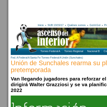
Inicio
SUB 13/15/17
Quiénes somos
Gol A Gol
Pr
Torneo Federal A
Torneo Regional
Nacional B
Co
Fed. A
Federal A
Santa Fe
Torneo Federal A
Unión (Sunchales)
Unión de Sunchales rearma su plan
pretemporada
Van llegando jugadores para reforzar el
dirigirá Walter Grazziosi
y se va planif
2022