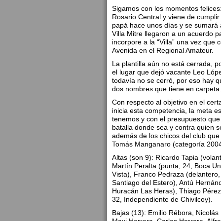
Sigamos con los momentos felices: 
Rosario Central y viene de cumpli
papá hace unos días y se sumará a
Villa Mitre llegaron a un acuerdo p
incorpore a la “Villa” una vez que 
Avenida en el Regional Amateur.
La plantilla aún no está cerrada, 
el lugar que dejó vacante Leo Lóp
todavía no se cerró, por eso hay q
dos nombres que tiene en carpeta
Con respecto al objetivo en el cer
inicia esta competencia, la meta e
tenemos y con el presupuesto que
batalla donde sea y contra quien s
además de los chicos del club qu
Tomás Manganaro (categoría 2004)
Altas (son 9): Ricardo Tapia (vol
Martín Peralta (punta, 24, Boca Un
Vista), Franco Pedraza (delantero
Santiago del Estero), Antú Hernán
Huracán Las Heras), Thiago Pérez (
32, Independiente de Chivilcoy).
Bajas (13): Emilio Rébora, Nicolá