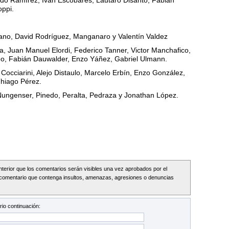
redo Ramírez, Iván Escobares, Lautaro Disanto, Fabián
oppi.
ano, David Rodríguez, Manganaro y Valentín Valdez
ba, Juan Manuel Elordi, Federico Tanner, Victor Manchafico,
ño, Fabián Dauwalder, Enzo Yáñez, Gabriel Ulmann.
Cocciarini, Alejo Distaulo, Marcelo Erbín, Enzo González,
Thiago Pérez.
Nungenser, Pinedo, Peralta, Pedraza y Jonathan López.
Interior que los comentarios serán visibles una vez aprobados por el
comentario que contenga insultos, amenazas, agresiones o denuncias
io continuación: