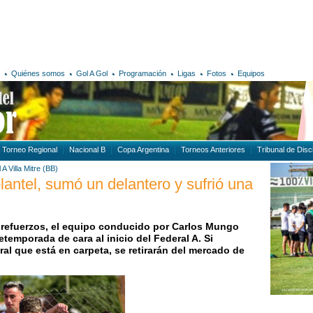
Quiénes somos
Gol A Gol
Programación
Ligas
Fotos
Equipos
Torneo Regional
Nacional B
Copa Argentina
Torneos Anteriores
Tribunal de Disci
 A
Villa Mitre (BB)
 plantel, sumó un delantero y sufrió una
 9 refuerzos, el equipo conducido por Carlos Mungo
temporada de cara al inicio del Federal A. Si
ral que está en carpeta, se retirarán del mercado de