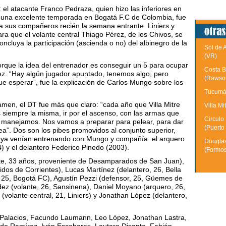
el atacante Franco Pedraza, quien hizo las inferiores en
r una excelente temporada en Bogatá F.C de Colombia, fue
 sus compañeros recién la semana entrante. Liniers y
ara que el volante central Thiago Pérez, de los Chivos, se
concluya la participación (ascienda o no) del albinegro de la
Sol de 
(VR)
porque la idea del entrenador es conseguir un 5 para ocupar
Costa B
ez. “Hay algún jugador apuntado, tenemos algo, pero
(Rawso
ue esperar”, fue la explicación de Carlos Mungo sobre los
.
Tucumán
tamen, el DT fue más que claro: “cada año que Villa Mitre
Villa Mi
s siempre la misma, ir por el ascenso, con las armas que
Circulo
 manejamos. Nos vamos a preparar para pelear, para dar
(Puerto
ea”. Dos son los pibes promovidos al conjunto superior,
e ya venían entrenando con Mungo y compañía: el arquero
Douglas
 y el delantero Federico Pinedo (2003).
(Formo
ante, 33 años, proveniente de Desamparados de San Juan),
idos de Corrientes), Lucas Martínez (delantero, 26, Bella
, 25, Bogotá FC), Agustín Pezzi (defensor, 25, Güemes de
dez (volante, 26, Sansinena), Daniel Moyano (arquero, 26,
volante central, 21, Liniers) y Jonathan López (delantero,
s Palacios, Facundo Laumann, Leo López, Jonathan Lastra,