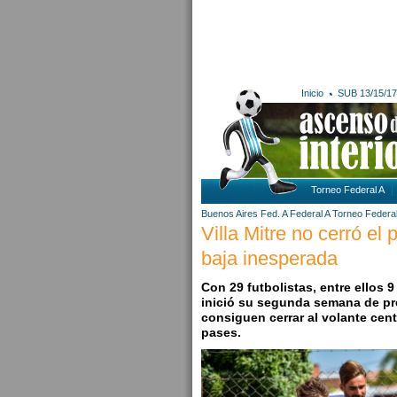
Inicio
SUB 13/15/17
Torneo Federal A
Buenos Aires
Fed. A
Federal A
Torneo Federal
Villa Mitre no cerró el
baja inesperada
Con 29 futbolistas, entre ellos
inició su segunda semana de pre
consiguen cerrar al volante cent
pases.