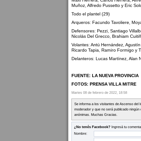
Maxi Herrera, Carlos Herrera, Alf
Muñoz, Alfredo Pussetto y Eric Sol
Todo el plantel (29)
Arqueros: Facundo Tavoliere, Moy
Defensores: Pezzi, Santiago Villal
Nicolás Del Grecco, Brahiam Cuiti
Volantes: Antú Hernández, Agustín 
Ricardo Tapia, Ramiro Formigo y 
Delanteros: Lucas Martínez, Alan 
FUENTE: LA NUEVA PROVINCIA
FOTOS: PRENSA VILLA MITRE
Martes 08 de febrero de 2022, 18:58
Se informa a los visitantes de Ascenso del 
moderador y que no será publicado ningún 
anónimas. Muchas Gracias.
¿No tenés Facebook?
Ingresá tu comentar
Nombre: