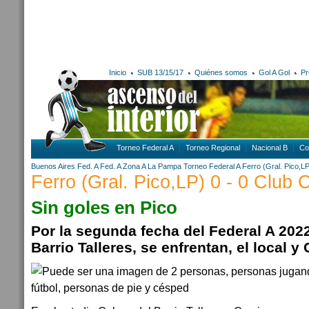
Inicio
SUB 13/15/17
Quiénes somos
Gol A Gol
Pr
Torneo Federal A
Torneo Regional
Nacional B
Co
Buenos Aires
Fed. A
Fed. A Zona A
La Pampa
Torneo Federal A
Ferro (Gral. Pico,L
Ferro (Gral. Pico,LP) 0 - 0 Club
Sin goles en Pico
Por la segunda fecha del Federal A 2022
Barrio Talleres, se enfrentan, el local 