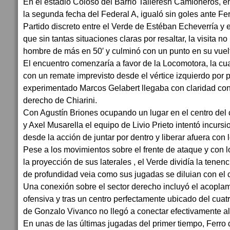
En el estadio Coloso del Barrio Talleresn Camioneros, en
la segunda fecha del Federal A, igualó sin goles ante Fe
Partido discreto entre el Verde de Estéban Echeverría 
que sin tantas situaciones claras por resaltar, la visita n
hombre de más en 50′ y culminó con un punto en su vuel
El encuentro comenzaría a favor de la Locomotora, la cu
con un remate imprevisto desde el vértice izquierdo por
experimentado Marcos Gelabert llegaba con claridad con 
derecho de Chiarini.
Con Agustín Briones ocupando un lugar en el centro del 
y Axel Musarella el equipo de Livio Prieto intentó incur
desde la acción de juntar por dentro y liberar afuera con 
Pese a los movimientos sobre el frente de ataque y con l
la proyección de sus laterales , el Verde dividía la tenenci
de profundidad veia como sus jugadas se diluian con el c
Una conexión sobre el sector derecho incluyó el acoplam
ofensiva y tras un centro perfectamente ubicado del cuatr
de Gonzalo Vivanco no llegó a conectar efectivamente al
En unas de las últimas jugadas del primer tiempo, Ferro