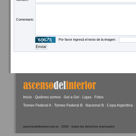
Comentario:
Por favor ingresá el texto de la imagen:
Inicio
·
Quiénes somos
·
Gol a Gol
·
Ligas
·
Fotos
Torneo Federal A
·
Torneo Federal B
·
Nacional B
·
Copa Argentina
·
ascensodelinterior.com.ar · 2026 · todos los derechos reservados