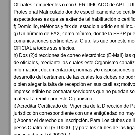
Oficiales competentes o con CERTIFICADO de APTITU
Profesional Matriculado donde específicamente se certif
espectadores es que se extiende tal habilitación o certifi
f) Domicilio, teléfonos y fax del estadio aludido en el inc.
g) Un número de FAX, como mínimo, donde la FFBP pued
comunicaciones pertinentes al Club, las que por este med
OFICIAL a todos sus efectos.
h) Dos (2)direcciones de correo electrónico (E-Mail) las q
de oficiales, mediante las cuales este Organismo canaliz
información, documentación; normas y/o disposiciones qu
desarrollo del certamen, de las cuales los clubes no po
o bien alegar la falta de recepción en sus casillas; motivo
imprescindible no contratar servidores que no puedan so
material a remitir por este Organismo.
i) Acreditar Certificado de Vigencia de la Dirección de P
jurisdicción correspondiente con una antigüedad no may
j) Abonar el derecho de inscripción. Para Los clubes de l
pesos Cuatro mil ($ 10000.-) y para los clubes de las lig
pesos ocho mil ($ 20000.-)