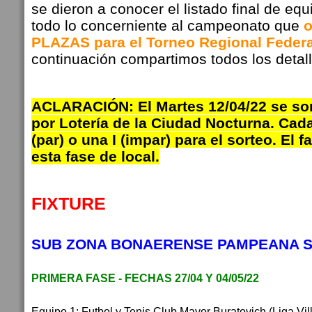
se dieron a conocer el listado final de equ
todo lo concerniente al campeonato que
o
PLAZAS para el Torneo Regional Federa
continuación compartimos todos los detall
ACLARACIÓN: El Martes 12/04/22 se sort
por Lotería de la Ciudad Nocturna. Cada
(par) o una I (impar) para el sorteo. El 
esta fase de local.
FIXTURE
SUB ZONA BONAERENSE PAMPEANA 
PRIMERA FASE
 - 
FECHAS
27/04 Y 04/05/22
Equipo 1
: 
Futbol y Tenis Club Mayor Buratovich (Liga Vill