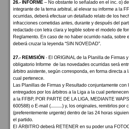
26.- INFORME
– No obstante lo señalado en el inc. o) de
integrante de la terna arbitral, al elevar su informe a l
ocurridas, deberá efectuar un detallado relato de los hec
infracciones cometidas antes, durante y después del part
redactado con letra clara y legible sobre el modelo de fo
Reglamento. En caso de no haber ocurrido nada, sobre el
deberá cruzar la leyenda “SIN NOVEDAD”.
27.- REMISIÓN
- El ORIGINAL de la Planilla de Firmas y
obligatorio Informe de las novedades ocurridas será entr
árbitro asistente, según corresponda, en forma directa a 
cual pertenece.
Las Planillas de Firmas y Resultado conjuntamente con l
entregados por los árbitros a la Liga a la cual pertenec
a la FFBP, POR PARTE DE LA LIGA, MEDIANTE WAPSS
600588) o E-mail (..........) y, los originales, remitirlos por
(preferentemente urgente) dentro de las 24 horas siguien
el partido.
El ÁRBITRO deberá RETENER en su poder una FOTOCOP