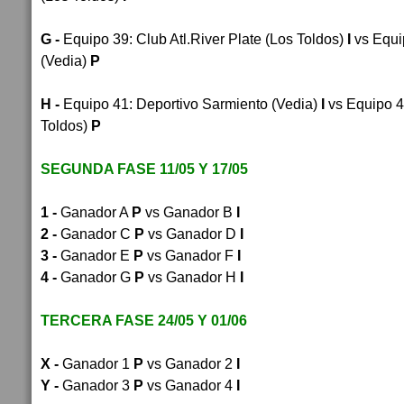
G -
Equipo 39
: 
Club Atl.River Plate (Los Toldos)
I
vs Equi
(Vedia)
P
H -
Equipo 41
: 
Deportivo Sarmiento (Vedia)
I
vs Equipo 
Toldos)
P
SEGUNDA FASE 11/05 Y 17/05
1 -
Ganador A
P
vs Ganador B
I
2 -
Ganador C
P
vs Ganador D
I
3 -
Ganador E
P
vs Ganador F
I
4 -
Ganador G
P
vs Ganador H
I
TERCERA FASE 24/05 Y 01/06
X -
Ganador 1
P
vs Ganador 2
I
Y -
Ganador 3
P
vs Ganador 4
I