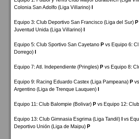
Colonia San Adolfo (Liga Villarino)
I
Equipo 3
: 
Club Deportivo San Francisco (Liga del Sur)
P
Juventud Unida (Liga Villarino)
I
Equipo 5
: 
Club Sportivo San Cayetano
P
vs Equipo 6
: 
Cl
Dorrego)
I
Equipo 7
: 
Atl. Independiente (Pringles)
P
vs Equipo 8
: 
Cl
Equipo 9
: 
Racing Eduardo Castex (Liga Pampeana)
P
vs
Argentino (Liga de Trenque Lauquen)
I
Equipo 11
: 
Club Balompie (Bolivar)
P
vs Equipo 12
: 
Club
Equipo 13
: 
Club Gimnasia Esgrima (Liga Tandil)
I
vs Equ
Deportivo Unión (Liga de Maipu
) 
P