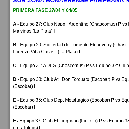
SUB ZONA BONAERENSE PAMPEANA 
PRIMERA FASE 27/04 Y 04/05
A -
Equipo 27
: 
Club Napoli Argentino (Chascomus)
P
vs 
Malvinas (La Plata)
I
B -
Equipo 29
: 
Sociedad de Fomento Etcheverry (Chasc
Lorenzo Villa Castelli (La Plata)
I
C -
Equipo 31
: 
ADES (Chascomus)
P
vs Equipo 32
: 
Club
D -
Equipo 33:
Club Atl. Don Torcuato (Escobar)
P
vs Equ
(Escobar)
I
E -
Equipo 35
: 
Club Dep. Metalurgico (Escobar)
P
vs Equ
(Escobar)
I
F -
Equipo 37
: 
Club El Linqueño (Lincoln)
P
vs Equipo 3
(Los Toldos)
I