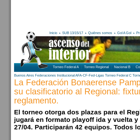
Inicio
SUB 13/15/17
Quiénes somos
Gol A Gol
Pr
Torneo Federal A
Torneo Regional
Nacional B
Co
Buenos Aires
Federaciones
Institucional AFA-CF-Fed-Ligas
Torneo Federal C
Torn
La Federación Bonaerense Pamp
su clasificatorio al Regional: fixtu
reglamento.
El torneo otorga dos plazas para el Reg
jugará en formato playoff ida y vuelta 
27/04. Participarán 42 equipos. Todos lo