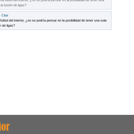
l futbol del interior, ¿no se podría pensar en la posibilidad de tener una
la fusión de ligas?
 ·
Citar
utbol del interior, ¿no se podría pensar en la posibilidad de tener una sola
n de ligas?