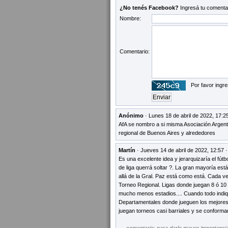
¿No tenés Facebook?
Ingresá tu comentar
Nombre:
Comentario:
Por favor ingre
Anónimo
· Lunes 18 de abril de 2022, 17:2
AfA se nombro a si misma Asociación Argenti
regional de Buenos Aires y alrededores
Martín
· Jueves 14 de abril de 2022, 12:57 
Es una excelente idea y jerarquizaría el fútbo
de liga querrá soltar ?. La gran mayoría está
allá de la Gral. Paz está como está. Cada v
Torneo Regional. Ligas donde juegan 8 ó 10
mucho menos estadios.... Cuando todo indiqu
Departamentales donde jueguen los mejores 
juegan torneos casi barriales y se conforman