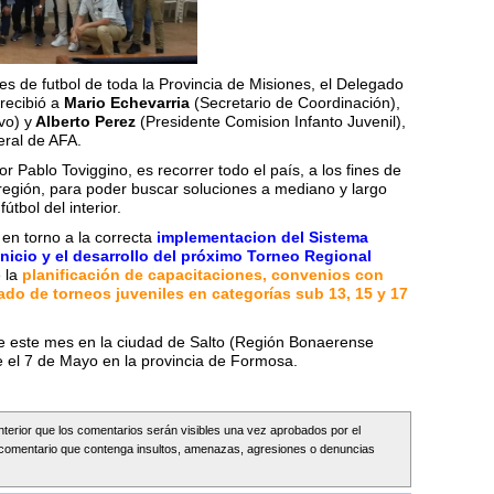
es de futbol de toda la Provincia de Misiones, el Delegado
recibió a
Mario Echevarria
(Secretario de Coordinación),
vo) y
Alberto Perez
(Presidente Comision Infanto Juvenil),
eral de AFA.
or Pablo Toviggino, es recorrer todo el país, a los fines de
región, para poder buscar soluciones a mediano y largo
útbol del interior.
 en torno a la correcta
implementacion del Sistema
nicio y el desarrollo del próximo Torneo Regional
 la
planificación de capacitaciones, convenios con
ado de torneos juveniles en categorías sub 13, 15 y 17
e este mes en la ciudad de Salto (Región Bonaerense
 el 7 de Mayo en la provincia de Formosa.
Interior que los comentarios serán visibles una vez aprobados por el
comentario que contenga insultos, amenazas, agresiones o denuncias