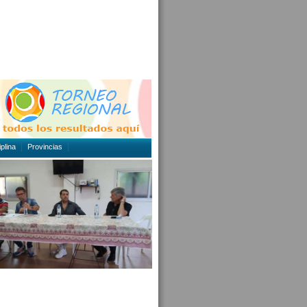
plina
Provincias