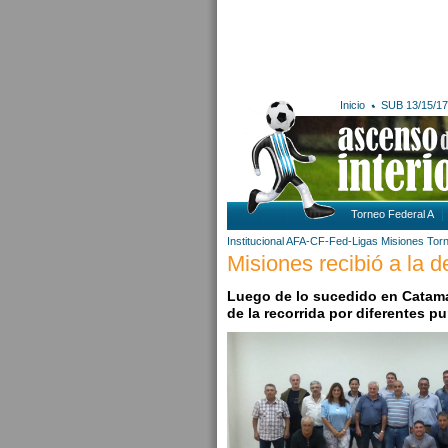
Inicio
SUB 13/15/17
Torneo Federal A
Institucional AFA-CF-Fed-Ligas
Misiones
Tor
Misiones recibió a la 
Luego de lo sucedido en Catama
de la recorrida por diferentes p