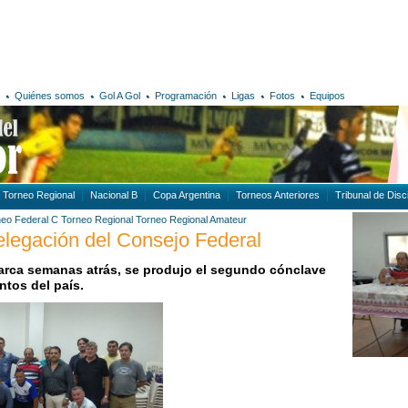
Quiénes somos
Gol A Gol
Programación
Ligas
Fotos
Equipos
Torneo Regional
Nacional B
Copa Argentina
Torneos Anteriores
Tribunal de Disci
neo Federal C
Torneo Regional
Torneo Regional Amateur
delegación del Consejo Federal
rca semanas atrás, se produjo el segundo cónclave
untos del país.