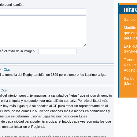
io continuación:
Sancion
Modific
que ent
para lo
LA PRO
sá el texto de la imagen:
SEMAN
Torneo 
Resulta
5 ·
Citar
Agosto
na como la del Rugby también en 1899 pero siempre fue la primera liga
Kimberle
(Monte 
·
Citar
l del interior, pero ¿ te imaginas la cantidad de "tetas" que ningún dirigencito
 en la chiquita y no pueden ver más allá de su nariz. Por ello el fútbol más
ez hay más Ligas que se asocian al CF para tener un representante en el
 clubes, de los cuales 2 ó 3 tienen canchas más o menos en condiciones y
e que se deberían fusionar Ligas locales para crear Ligas
de cada ciudad para poder jerarquizar el fútbol, cada vez son más los que
 con participar en el Regional.