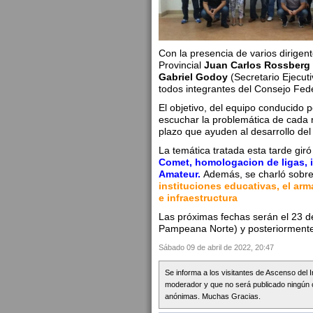
Con la presencia de varios dirigent
Provincial
Juan Carlos Rossberg
Gabriel Godoy
(Secretario Ejecuti
todos integrantes del Consejo Fed
El objetivo, del equipo conducido p
escuchar la problemática de cada 
plazo que ayuden al desarrollo del f
La temática tratada esta tarde giró
Comet, homologacion de ligas, i
Amateur.
Además, se charló sobre
instituciones educativas, el arm
e infraestructura
Las próximas fechas serán el 23 d
Pampeana Norte) y posteriormente
Sábado 09 de abril de 2022, 20:47
Se informa a los visitantes de Ascenso del 
moderador y que no será publicado ningún 
anónimas. Muchas Gracias.