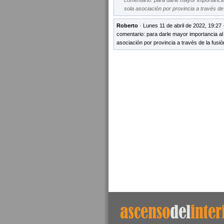
comentario: para darle mayor importancia a
sola asociación por provincia a través de 
Roberto
· Lunes 11 de abril de 2022, 19:27
comentario: para darle mayor importancia al f
asociación por provincia a través de la fusió