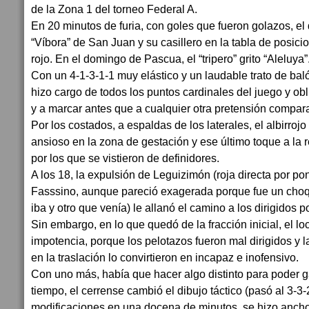
de la Zona 1 del torneo Federal A.
En 20 minutos de furia, con goles que fueron golazos, el 
“Víbora” de San Juan y su casillero en la tabla de posic
rojo. En el domingo de Pascua, el “tripero” grito “Aleluya”
Con un 4-1-3-1-1 muy elástico y un laudable trato de bal
hizo cargo de todos los puntos cardinales del juego y obli
y a marcar antes que a cualquier otra pretensión compara
Por los costados, a espaldas de los laterales, el albirroj
ansioso en la zona de gestación y ese último toque a la
por los que se vistieron de definidores.
A los 18, la expulsión de Leguizimón (roja directa por po
Fasssino, aunque pareció exagerada porque fue un choqu
iba y otro que venía) le allanó el camino a los dirigidos 
Sin embargo, en lo que quedó de la fracción inicial, el lo
impotencia, porque los pelotazos fueron mal dirigidos y 
en la traslación lo convirtieron en incapaz e inofensivo.
Con uno más, había que hacer algo distinto para poder g
tiempo, el cerrense cambió el dibujo táctico (pasó al 3-3-
modificaciones en una docena de minutos, se hizo ancho,