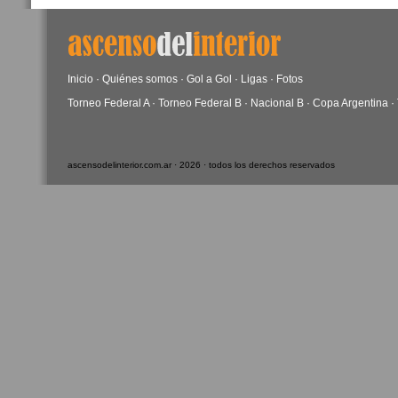
Inicio
·
Quiénes somos
·
Gol a Gol
·
Ligas
·
Fotos
Torneo Federal A
·
Torneo Federal B
·
Nacional B
·
Copa Argentina
·
ascensodelinterior.com.ar · 2026 · todos los derechos reservados