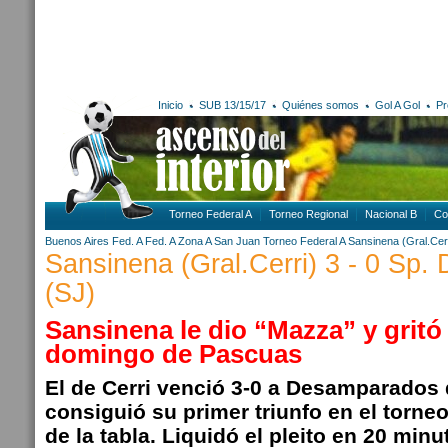
Inicio
SUB 13/15/17
Quiénes somos
Gol A Gol
Pr
Torneo Federal A
Torneo Regional
Nacional B
Co
Buenos Aires
Fed. A
Fed. A Zona A
San Juan
Torneo Federal A
Sansinena (Gral.Cerr
Sansinena (Gral.Cerri) 3 - 0 Sp
(SJ)
Sansinena le dio “Mazza” y gritó 
domingo de Pascuas
El de Cerri venció 3-0 a Desamparados
consiguió su primer triunfo en el torneo
de la tabla. Liquidó el pleito en 20 minu