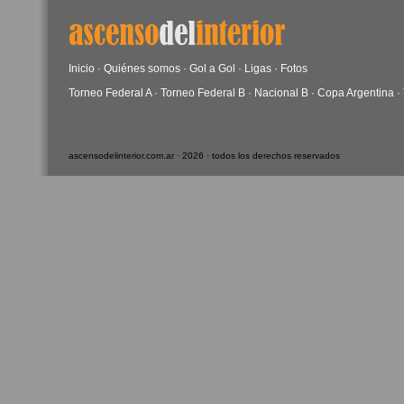
Inicio
·
Quiénes somos
·
Gol a Gol
·
Ligas
·
Fotos
Torneo Federal A
·
Torneo Federal B
·
Nacional B
·
Copa Argentina
·
ascensodelinterior.com.ar · 2026 · todos los derechos reservados