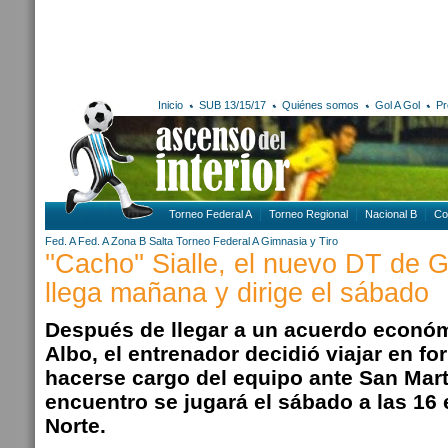
Inicio
SUB 13/15/17
Quiénes somos
Gol A Gol
Pr
Torneo Federal A
Torneo Regional
Nacional B
Co
Fed. A
Fed. A Zona B
Salta
Torneo Federal A
Gimnasia y Tiro
''Cacho'' Sialle, el nuevo DT de 
llega mañana y dirige el sábado
Después de llegar a un acuerdo económ
Albo, el entrenador decidió viajar en f
hacerse cargo del equipo ante San Mart
encuentro se jugará el sábado a las 16 
Norte.