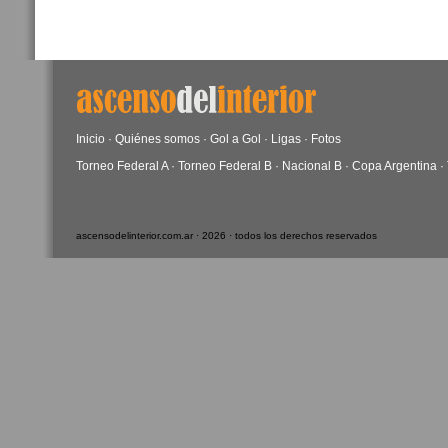
Inicio
·
Quiénes somos
·
Gol a Gol
·
Ligas
·
Fotos
Torneo Federal A
·
Torneo Federal B
·
Nacional B
·
Copa Argentina
·
ascensodelinterior.com.ar · 2026 · todos los derechos reservados