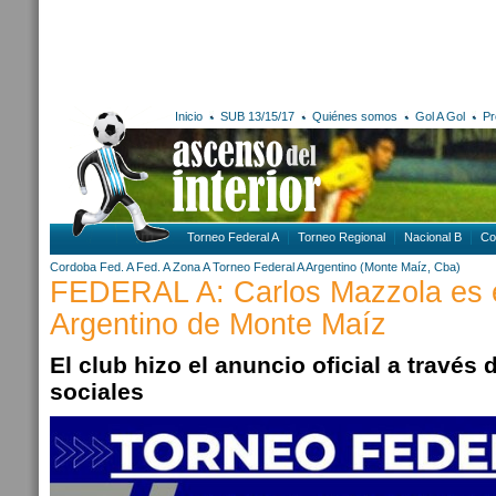
Inicio
SUB 13/15/17
Quiénes somos
Gol A Gol
Pr
Torneo Federal A
Torneo Regional
Nacional B
Co
Cordoba
Fed. A
Fed. A Zona A
Torneo Federal A
Argentino (Monte Maíz, Cba)
FEDERAL A: Carlos Mazzola es 
Argentino de Monte Maíz
El club hizo el anuncio oficial a través
sociales