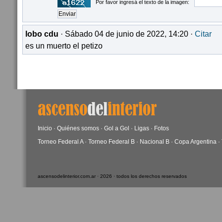
Por favor ingresá el texto de la imagen:
lobo cdu
· Sábado 04 de junio de 2022, 14:20 ·
Citar
es un muerto el petizo
Inicio
·
Quiénes somos
·
Gol a Gol
·
Ligas
·
Fotos
Torneo Federal A
·
Torneo Federal B
·
Nacional B
·
Copa Argentina
·
ascensodelinterior.com.ar · 2026 · todos los derechos reservados