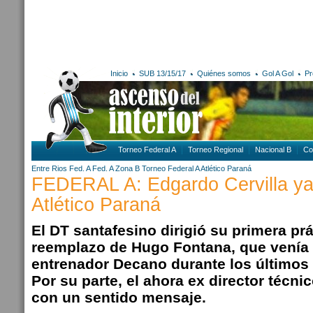
Inicio
SUB 13/15/17
Quiénes somos
Gol A Gol
Pr
Torneo Federal A
Torneo Regional
Nacional B
Co
Entre Rios
Fed. A
Fed. A Zona B
Torneo Federal A
Atlético Paraná
FEDERAL A: Edgardo Cervilla ya 
Atlético Paraná
El DT santafesino dirigió su primera pr
reemplazo de Hugo Fontana, que venía 
entrenador Decano durante los últimos
Por su parte, el ahora ex director técni
con un sentido mensaje.