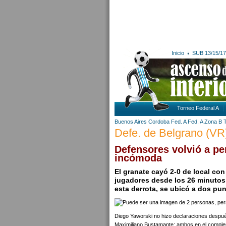
Inicio
SUB 13/15/17
Torneo Federal A
Buenos Aires
Cordoba
Fed. A
Fed. A Zona B
Defe. de Belgrano (VR)
Defensores volvió a pe
incómoda
El granate cayó 2-0 de local co
jugadores desde los 26 minutos 
esta derrota, se ubicó a dos pu
Diego Yaworski no hizo declaraciones después
Maximiliano Bustamante; ambos en el compl