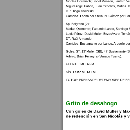
Nicolás Dormisch; Lionel Monzón, Lautaro Ve
Miguel Angel Pabon, Juan Ceballos, Matías 
DT: Diego Yaworski.
Cambios: Laena por Stella, N. Gómez por Pa
Sp. Belgrano (2):
Matías Quinteros; Facundo Lando, Santiago 
Lucio Pérez; David Muller, Enzo Avaro, Tomás 
DT: Raúl Armando.
Cambios: Bustamante por Lando, Arguello por 
Goles: ST, 13’ Muller (SB), 47’ Bustamante (S
Árbitro: Brian Ferreyra (Venado Tuerto).
FUENTE: META FM.
SÍNTESIS: META FM.
FOTOS: PRENSA DE DEFENSORES DE B
Grito de desahogo
Con goles de David Muller y Max
de redención en San Nicolás y v