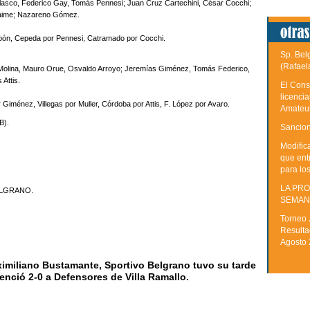
lasco, Federico Gay, Tomás Pennesi; Juan Cruz Cartechini, César Cocchi;
Jaime; Nazareno Gómez.
bón, Cepeda por Pennesi, Catramado por Cocchi.
Sp. Bel
(Rafael
Molina, Mauro Orue, Osvaldo Arroyo; Jeremías Giménez, Tomás Federico,
Attis.
El Cons
licenci
Giménez, Villegas por Muller, Córdoba por Attis, F. López por Avaro.
Amateu
B).
Sancion
Modific
que ent
para lo
LA PRO
ELGRANO.
SEMAN
Torneo 
Resulta
Agosto
imiliano Bustamante, Sportivo Belgrano tuvo su tarde
enció 2-0 a Defensores de Villa Ramallo.