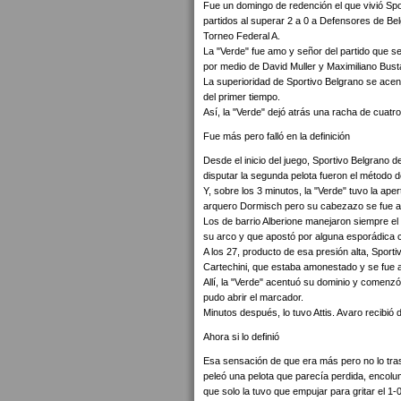
Fue un domingo de redención el que vivió Spo
partidos al superar 2 a 0 a Defensores de Bel
Torneo Federal A.
La "Verde" fue amo y señor del partido que se
por medio de David Muller y Maximiliano Bust
La superioridad de Sportivo Belgrano se acen
del primer tiempo.
Así, la "Verde" dejó atrás una racha de cuatro
Fue más pero falló en la definición
Desde el inicio del juego, Sportivo Belgrano 
disputar la segunda pelota fueron el método d
Y, sobre los 3 minutos, la "Verde" tuvo la ape
arquero Dormisch pero su cabezazo se fue 
Los de barrio Alberione manejaron siempre el b
su arco y que apostó por alguna esporádica c
A los 27, producto de esa presión alta, Spor
Cartechini, que estaba amonestado y se fue 
Allí, la "Verde" acentuó su dominio y comenzó 
pudo abrir el marcador.
Minutos después, lo tuvo Attis. Avaro recibió de
Ahora si lo definió
Esa sensación de que era más pero no lo tras
peleó una pelota que parecía perdida, encolu
que solo la tuvo que empujar para gritar el 1-0