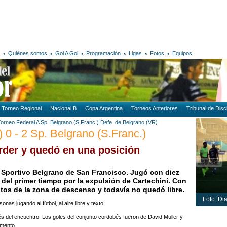
Quiénes somos
Gol A Gol
Programación
Ligas
Fotos
Equipos
Torneo Regional
Nacional B
Copa Argentina
Torneos Anteriores
Tribunal de Disci
Torneo Federal A
Sp. Belgrano (S.Franc.)
Defe. de Belgrano (VR)
 0 - 2 Sp. Belgrano (S.Franc.)
rder y quedó en una posición
n Sportivo Belgrano de San Francisco. Jugó con diez
del primer tiempo por la expulsión de Cartechini. Con
ntos de la zona de descenso y todavía no quedó libre.
Foto: Dia
 del encuentro. Los goles del conjunto cordobés fueron de David Muller y
emento.