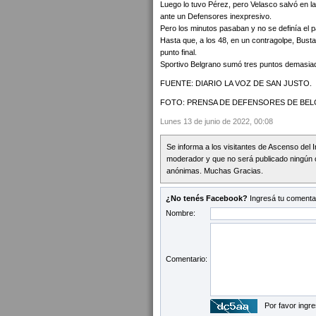
Luego lo tuvo Pérez, pero Velasco salvó en la
ante un Defensores inexpresivo.
Pero los minutos pasaban y no se definía el p
Hasta que, a los 48, en un contragolpe, Bus
punto final.
Sportivo Belgrano sumó tres puntos demasiad
FUENTE: DIARIO LA VOZ DE SAN JUSTO.
FOTO: PRENSA DE DEFENSORES DE BE
Lunes 13 de junio de 2022, 00:08
Se informa a los visitantes de Ascenso del 
moderador y que no será publicado ningún 
anónimas. Muchas Gracias.
¿No tenés Facebook?
Ingresá tu comentar
Nombre:
Comentario:
Por favor ingre