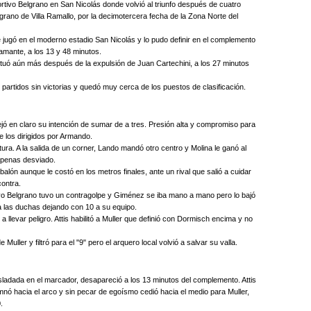
rtivo Belgrano en San Nicolás donde volvió al triunfo después de cuatro
grano de Villa Ramallo, por la decimotercera fecha de la Zona Norte del
 jugó en el moderno estadio San Nicolás y lo pudo definir en el complemento
amante, a los 13 y 48 minutos.
tuó aún más después de la expulsión de Juan Cartechini, a los 27 minutos
 partidos sin victorias y quedó muy cerca de los puestos de clasificación.
dejó en claro su intención de sumar de a tres. Presión alta y compromiso para
e los dirigidos por Armando.
rtura. A la salida de un corner, Lando mandó otro centro y Molina le ganó al
apenas desviado.
alón aunque le costó en los metros finales, ante un rival que salió a cuidar
ontra.
tivo Belgrano tuvo un contragolpe y Giménez se iba mano a mano pero lo bajó
a las duchas dejando con 10 a su equipo.
a llevar peligro. Attis habilitó a Muller que definió con Dormisch encima y no
 Muller y filtró para el "9" pero el arquero local volvió a salvar su valla.
ladada en el marcador, desapareció a los 13 minutos del complemento. Attis
mnó hacia el arco y sin pecar de egoísmo cedió hacia el medio para Muller,
.