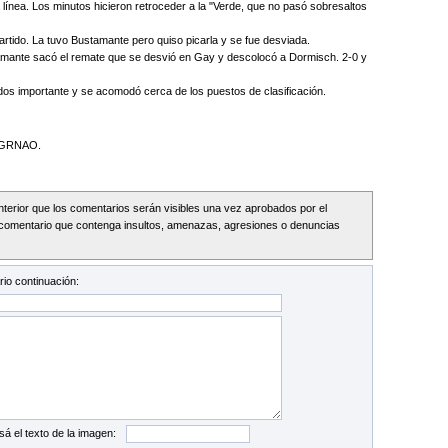
 línea. Los minutos hicieron retroceder a la "Verde, que no pasó sobresaltos
artido. La tuvo Bustamante pero quiso picarla y se fue desviada.
tamante sacó el remate que se desvió en Gay y descolocó a Dormisch. 2-0 y
os importante y se acomodó cerca de los puestos de clasificación.
LGRNAO.
Interior que los comentarios serán visibles una vez aprobados por el
comentario que contenga insultos, amenazas, agresiones o denuncias
io continuación:
sá el texto de la imagen: