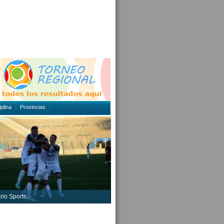
plina
Provincias
rio Sports.