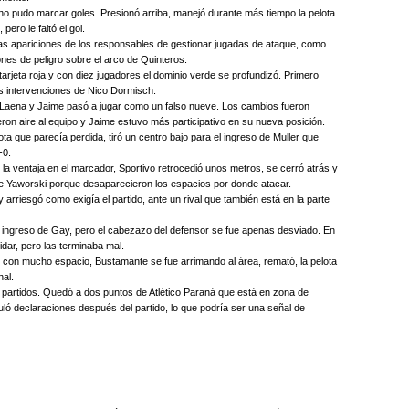
o no pudo marcar goles. Presionó arriba, manejó durante más tiempo la pelota
ero le faltó el gol.
as apariciones de los responsables de gestionar jugadas de ataque, como
nes de peligro sobre el arco de Quinteros.
 tarjeta roja y con diez jugadores el dominio verde se profundizó. Primero
s intervenciones de Nico Dormisch.
 Laena y Jaime pasó a jugar como un falso nueve. Los cambios fueron
ieron aire al equipo y Jaime estuvo más participativo en su nueva posición.
ta que parecía perdida, tiró un centro bajo para el ingreso de Muller que
-0.
n la ventaja en el marcador, Sportivo retrocedió unos metros, se cerró atrás y
de Yaworski porque desaparecieron los espacios por donde atacar.
 y arriesgó como exigía el partido, ante un rival que también está en la parte
el ingreso de Gay, pero el cabezazo del defensor se fue apenas desviado. En
uidar, pero las terminaba mal.
ez con mucho espacio, Bustamante se fue arrimando al área, remató, la pelota
nal.
 partidos. Quedó a dos puntos de Atlético Paraná que está en zona de
ló declaraciones después del partido, lo que podría ser una señal de