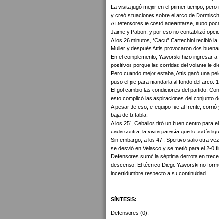
La visita jugó mejor en el primer tiempo, per
y creó situaciones sobre el arco de Dormisch, p
A Defensores le costó adelantarse, hubo poc
Jaime y Pabon, y por eso no contabilizó opcio
A los 26 minutos, “Cacu” Cartechini recibió la
Muller y después Attis provocaron dos buena
En el complemento, Yaworski hizo ingresar a
positivos porque las corridas del volante le d
Pero cuando mejor estaba, Attis ganó una pelo
puso el pie para mandarla al fondo del arco: 1
El gol cambió las condiciones del partido. Co
esto complicó las aspiraciones del conjunto 
A pesar de eso, el equipo fue al frente, corrió
baja de la tabla.
A los 25´, Ceballos tiró un buen centro para 
cada contra, la visita parecía que lo podía liq
Sin embargo, a los 47’, Sportivo salió otra v
se desvió en Velasco y se metió para el 2-0 fi
Defensores sumó la séptima derrota en trece
descenso. El técnico Diego Yaworski no formu
incertidumbre respecto a su continuidad.
SÍNTESIS:
Defensores (0):