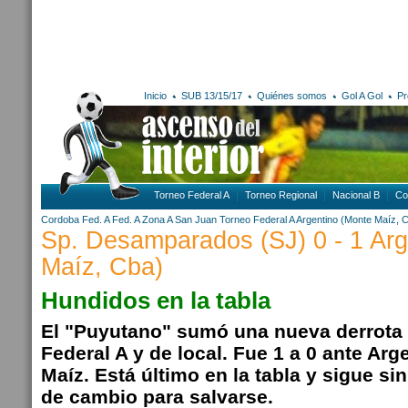
Inicio
SUB 13/15/17
Quiénes somos
Gol A Gol
Pr
Torneo Federal A
Torneo Regional
Nacional B
Co
Cordoba
Fed. A
Fed. A Zona A
San Juan
Torneo Federal A
Argentino (Monte Maíz, 
Sp. Desamparados (SJ) 0 - 1 Arg
Maíz, Cba)
Hundidos en la tabla
El "Puyutano" sumó una nueva derrota 
Federal A y de local. Fue 1 a 0 ante Ar
Maíz. Está último en la tabla y sigue si
de cambio para salvarse.