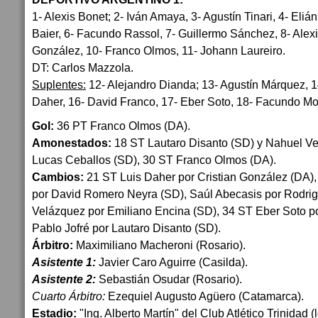
1- Alexis Bonet; 2- Iván Amaya, 3- Agustín Tinari, 4- Eli
Baier, 6- Facundo Rassol, 7- Guillermo Sánchez, 8- Alexis
González, 10- Franco Olmos, 11- Johann Laureiro.
DT: Carlos Mazzola.
Suplentes:
12- Alejandro Dianda; 13- Agustín Márquez, 1
Daher, 16- David Franco, 17- Eber Soto, 18- Facundo Mo
Gol:
36 PT Franco Olmos (DA).
Amonestados:
18 ST Lautaro Disanto (SD) y Nahuel Ve
Lucas Ceballos (SD), 30 ST Franco Olmos (DA).
Cambios:
21 ST Luis Daher por Cristian González (DA)
por David Romero Neyra (SD), Saúl Abecasis por Rodri
Velázquez por Emiliano Encina (SD), 34 ST Eber Soto p
Pablo Jofré por Lautaro Disanto (SD).
Árbitro:
Maximiliano Macheroni (Rosario).
Asistente 1:
Javier Caro Aguirre (Casilda).
Asistente 2:
Sebastián Osudar (Rosario).
Cuarto Árbitro:
Ezequiel Augusto Agüero (Catamarca).
Estadio:
"Ing. Alberto Martín" del Club Atlético Trinidad (