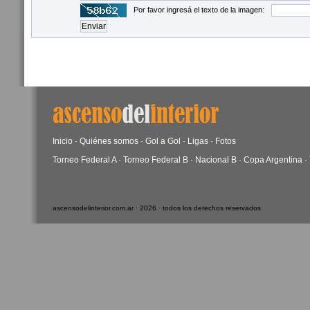
Por favor ingresá el texto de la imagen:
Inicio
·
Quiénes somos
·
Gol a Gol
·
Ligas
·
Fotos
Torneo Federal A
·
Torneo Federal B
·
Nacional B
·
Copa Argentina
·
ascensodelinterior.com.ar · 2026 · todos los derechos reservados