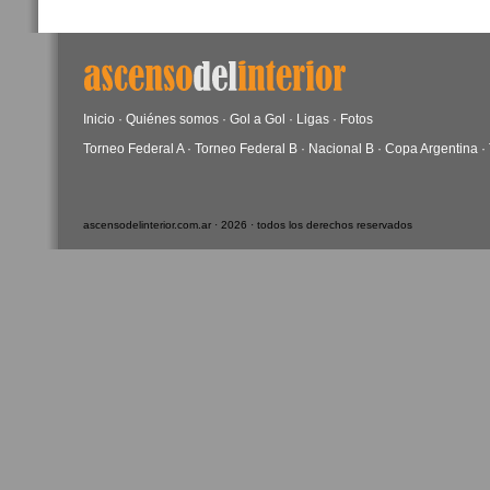
Inicio
·
Quiénes somos
·
Gol a Gol
·
Ligas
·
Fotos
Torneo Federal A
·
Torneo Federal B
·
Nacional B
·
Copa Argentina
·
ascensodelinterior.com.ar · 2026 · todos los derechos reservados