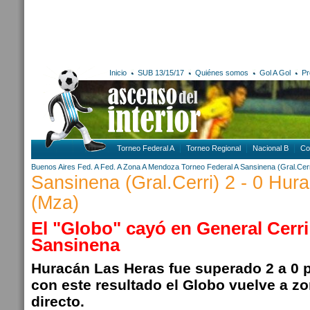
Inicio
SUB 13/15/17
Quiénes somos
Gol A Gol
Pr
Torneo Federal A
Torneo Regional
Nacional B
Co
Buenos Aires
Fed. A
Fed. A Zona A
Mendoza
Torneo Federal A
Sansinena (Gral.Cerr
Sansinena (Gral.Cerri) 2 - 0 Hur
(Mza)
El "Globo" cayó en General Cerri
Sansinena
Huracán Las Heras fue superado 2 a 0 
con este resultado el Globo vuelve a z
directo.