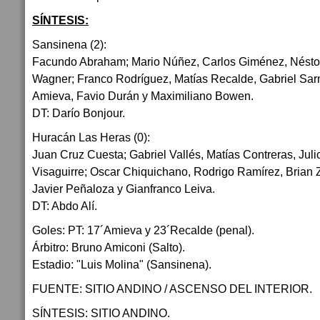
SÍNTESIS:
Sansinena (2):
Facundo Abraham; Mario Núñez, Carlos Giménez, Néstor 
Wagner; Franco Rodríguez, Matías Recalde, Gabriel Sar
Amieva, Favio Durán y Maximiliano Bowen.
DT: Darío Bonjour.
Huracán Las Heras (0):
Juan Cruz Cuesta; Gabriel Vallés, Matías Contreras, Jul
Visaguirre; Oscar Chiquichano, Rodrigo Ramírez, Brian 
Javier Peñaloza y Gianfranco Leiva.
DT: Abdo Alí.
Goles: PT: 17´Amieva y 23´Recalde (penal).
Árbitro: Bruno Amiconi (Salto).
Estadio: "Luis Molina" (Sansinena).
FUENTE: SITIO ANDINO / ASCENSO DEL INTERIOR.
SÍNTESIS: SITIO ANDINO.