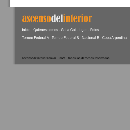
Inicio
·
Quiénes somos
·
Gol a Gol
·
Ligas
·
Fotos
Torneo Federal A
·
Torneo Federal B
·
Nacional B
·
Copa Argentina
·
ascensodelinterior.com.ar · 2026 · todos los derechos reservados