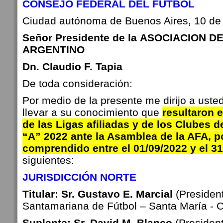
CONSEJO FEDERAL DEL FÚTBOL
Ciudad autónoma de Buenos Aires, 10 de 
Señor
Presidente de la
ASOCIACION D
ARGENTINO
Dn. Claudio F. Tapia
De toda consideración:
Por medio de la presente me dirijo a usted
llevar a su conocimiento que
resultaron 
de las Ligas afiliadas y de los Clubes d
“A”
2022 ante la Asamblea de la AFA, p
comprendido entre el 01/09/2022 y el
31
siguientes:
JURISDICCIÓN NORTE
Titular: Sr. Gustavo E. Marcial
(Presiden
Santamariana de Fútbol – Santa María -
C
Suplente: Sr. David M. Blanco
(President