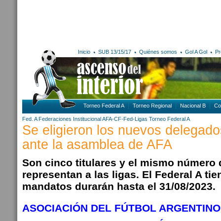
Inicio
SUB 13/15/17
Quiénes somos
Gol A Gol
Pr
Torneo Federal A
Torneo Regional
Nacional B
Co
Fed. A
Federaciones
Institucional AFA-CF-Fed-Ligas
Torneo Federal A
Se eligieron los nuevos delegados
ante la asamblea de AFA
Son cinco titulares y el mismo número
representan a las ligas. El Federal A ti
mandatos durarán hasta el 31/08/2023.
ASOCIACIÓN DEL FÚTBOL ARGENTINO