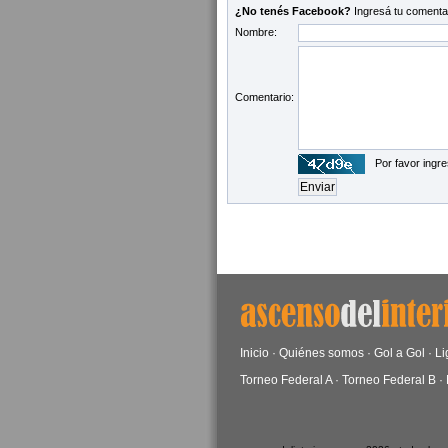
¿No tenés Facebook?
Ingresá tu comentar
Nombre:
Comentario:
Por favor ingre
Inicio
·
Quiénes somos
·
Gol a Gol
·
Li
Torneo Federal A
·
Torneo Federal B
·