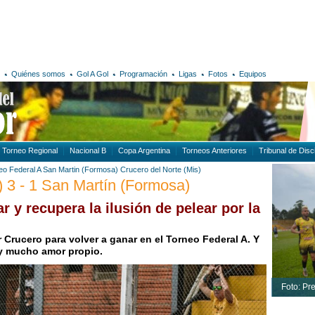
Quiénes somos
Gol A Gol
Programación
Ligas
Fotos
Equipos
Torneo Regional
Nacional B
Copa Argentina
Torneos Anteriores
Tribunal de Disci
eo Federal A
San Martin (Formosa)
Crucero del Norte (Mis)
) 3 - 1 San Martín (Formosa)
ar y recupera la ilusión de pelear por la
Crucero para volver a ganar en el Torneo Federal A. Y
 y mucho amor propio.
Foto: Pr