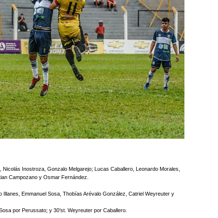
, Nicolás Inostroza, Gonzalo Melgarejo; Lucas Caballero, Leonardo Morales,
istian Campozano y Osmar Fernández.
cio Illanes, Emmanuel Sosa, Thobías Arévalo González, Catriel Weyreuter y
 Sosa por Perussato; y 30’st. Weyreuter por Caballero.