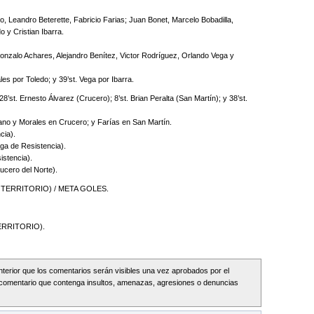
 Leandro Beterette, Fabricio Farias; Juan Bonet, Marcelo Bobadilla,
o y Cristian Ibarra.
zalo Achares, Alejandro Benítez, Victor Rodríguez, Orlando Vega y
es por Toledo; y 39’st. Vega por Ibarra.
’st. Ernesto Álvarez (Crucero); 8’st. Brian Peralta (San Martín); y 38’st.
no y Morales en Crucero; y Farías en San Martín.
cia).
ga de Resistencia).
istencia).
cero del Norte).
TERRITORIO) / META GOLES.
ERRITORIO).
Interior que los comentarios serán visibles una vez aprobados por el
comentario que contenga insultos, amenazas, agresiones o denuncias