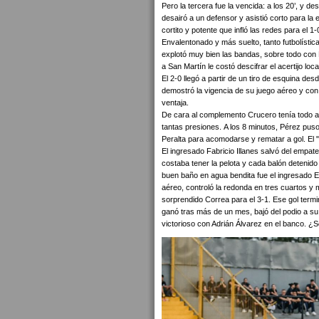
Pero la tercera fue la vencida: a los 20’, y d
desairó a un defensor y asistió corto para l
cortito y potente que infló las redes para el 1
Envalentonado y más suelto, tanto futbolístic
explotó muy bien las bandas, sobre todo con 
a San Martín le costó descifrar el acertijo loca
El 2-0 llegó a partir de un tiro de esquina des
demostró la vigencia de su juego aéreo y con 
ventaja.
De cara al complemento Crucero tenía todo a f
tantas presiones. A los 8 minutos, Pérez puso
Peralta para acomodarse y rematar a gol. El 
El ingresado Fabricio Illanes salvó del empat
costaba tener la pelota y cada balón detenid
buen baño en agua bendita fue el ingresado 
aéreo, controló la redonda en tres cuartos y 
sorprendido Correa para el 3-1. Ese gol termi
ganó tras más de un mes, bajó del podio a su 
victorioso con Adrián Álvarez en el banco. ¿Se