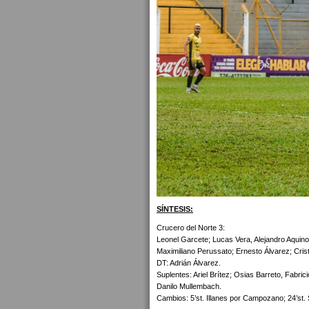
SÍNTESIS:
Crucero del Norte 3:
Leonel Garcete; Lucas Vera, Alejandro Aquino
Maximiliano Perussato; Ernesto Álvarez; Cr
DT: Adrián Álvarez.
Suplentes: Ariel Brítez; Osias Barreto, Fabri
Danilo Mullembach.
Cambios: 5’st. Illanes por Campozano; 24’st.