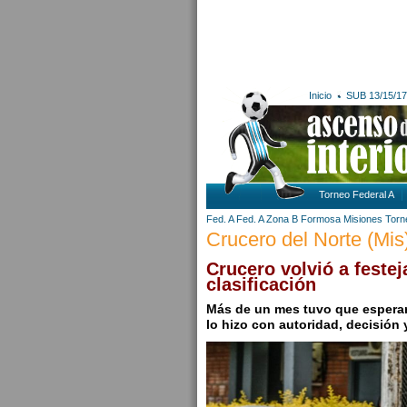
Inicio
SUB 13/15/17
Torneo Federal A
Fed. A
Fed. A Zona B
Formosa
Misiones
Torn
Crucero del Norte (Mis
Crucero volvió a festej
clasificación
Más de un mes tuvo que esperar 
lo hizo con autoridad, decisión