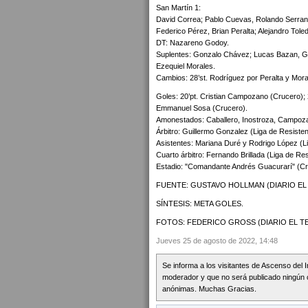
San Martín 1:
David Correa; Pablo Cuevas, Rolando Serrano,
Federico Pérez, Brian Peralta; Alejandro Toled
DT: Nazareno Godoy.
Suplentes: Gonzalo Chávez; Lucas Bazan, Gon
Ezequiel Morales.
Cambios: 28’st. Rodríguez por Peralta y Moral
Goles: 20’pt. Cristian Campozano (Crucero); 28
Emmanuel Sosa (Crucero).
Amonestados: Caballero, Inostroza, Campoza
Árbitro: Guillermo Gonzalez (Liga de Resisten
Asistentes: Mariana Duré y Rodrigo López (Li
Cuarto árbitro: Fernando Brillada (Liga de Res
Estadio: "Comandante Andrés Guacurarí" (Cru
FUENTE: GUSTAVO HOLLMAN (DIARIO EL 
SÍNTESIS: META GOLES.
FOTOS: FEDERICO GROSS (DIARIO EL T
Jueves 25 de agosto de 2022, 14:48
Se informa a los visitantes de Ascenso del 
moderador y que no será publicado ningún 
anónimas. Muchas Gracias.