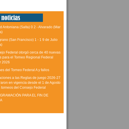
d Antoniana (Salta) 0 2 - Alvarado (Mar
a)
grano (San Francisco) 1 - 1 9 de Julio
a)
ejo Federal otorgó cerca de 40 nuevas
as para el Torneo Regional Federal
r 2026
es del Torneo Federal A y fallos
aciones a las Reglas de juego 2026-27
raron en vigencia desde el 1 de Agosto
s torneos del Consejo Federal
GRAMACIÓN PARA EL FIN DE
A