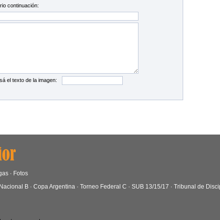
io continuación:
sá el texto de la imagen:
gas
·
Fotos
Nacional B
·
Copa Argentina
·
Torneo Federal C
·
SUB 13/15/17
·
Tribunal de Disci