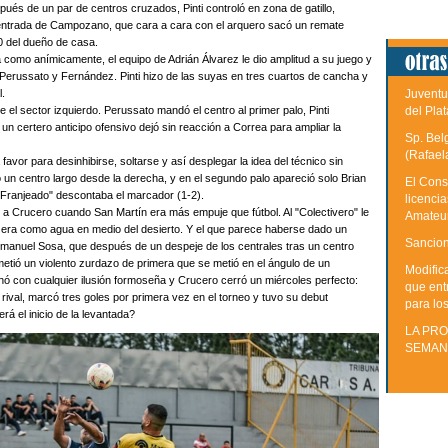
espués de un par de centros cruzados, Pinti controló en zona de gatillo,
a entrada de Campozano, que cara a cara con el arquero sacó un remate
-0 del dueño de casa.
a como anímicamente, el equipo de Adrián Álvarez le dio amplitud a su juego y
Perussato y Fernández. Pinti hizo de las suyas en tres cuartos de cancha y
Juventu
l.
del Plat
de el sector izquierdo. Perussato mandó el centro al primer palo, Pinti
un certero anticipo ofensivo dejó sin reacción a Correa para ampliar la
Sp. Bel
(Rafael
avor para desinhibirse, soltarse y así desplegar la idea del técnico sin
 un centro largo desde la derecha, y en el segundo palo apareció solo Brian
El Cons
"Franjeado" descontaba el marcador (1-2).
licenci
e a Crucero cuando San Martín era más empuje que fútbol. Al "Colectivero" le
Amateu
o era como agua en medio del desierto. Y el que parece haberse dado un
Sancion
Emanuel Sosa, que después de un despeje de los centrales tras un centro
metió un violento zurdazo de primera que se metió en el ángulo de un
Modific
nó con cualquier ilusión formoseña y Crucero cerró un miércoles perfecto:
que ent
rival, marcó tres goles por primera vez en el torneo y tuvo su debut
para lo
rá el inicio de la levantada?
LA PRO
SEMAN