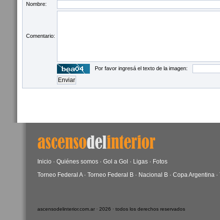
Nombre:
Comentario:
Por favor ingresá el texto de la imagen:
Inicio
·
Quiénes somos
·
Gol a Gol
·
Ligas
·
Fotos
Torneo Federal A
·
Torneo Federal B
·
Nacional B
·
Copa Argentina
·
ascensodelinterior.com.ar · 2026 · todos los derechos reservados