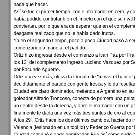
nada que hacer.
Así se fue el primer tiempo, con el marcador en cero, y 
había podido controlar bien el ímpetu con el que su rival 
conviertan, por lo que era de esperar que en el compleme
desgaste realizado que no le había dado frutos.
Ya en el segundo tiempo, poco a poco Ciudad pasó a se
comenzando a manejar el partido.
Ortiz hizo ingresar desde el comienzo a Ivan Paz por Fr
los 12´ del complemento ingresó Luciano Vazquez por S
por Facundo Aguerre.
Ortiz una vez más, utiliza la fórmula de “mover el banco” 
decididamente el partido con gente fresca y le da resulta
Ciudad era claro dominador, metiendo a Argentino en su 
goleador Alfredo Troncoso, conecta de primera una pelot
un centro desde la derecha, y abre el marcador con un g
finalmente le daría una vez más tres puntos de oro al eq
A los 29´, Ortiz hace los dos últimos cambios, haciendo i
Valencia (lesionado en un tobillo) y Federico Guerra por 
Ciudad continuó siendo dominador. Fue así como pudo a