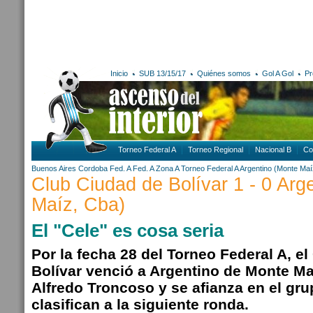
Inicio
SUB 13/15/17
Quiénes somos
Gol A Gol
Pr
Torneo Federal A
Torneo Regional
Nacional B
Co
Buenos Aires
Cordoba
Fed. A
Fed. A Zona A
Torneo Federal A
Argentino (Monte Maí
Club Ciudad de Bolívar 1 - 0 Arg
Maíz, Cba)
El "Cele" es cosa seria
Por la fecha 28 del Torneo Federal A, e
Bolívar venció a Argentino de Monte Ma
Alfredo Troncoso y se afianza en el gru
clasifican a la siguiente ronda.