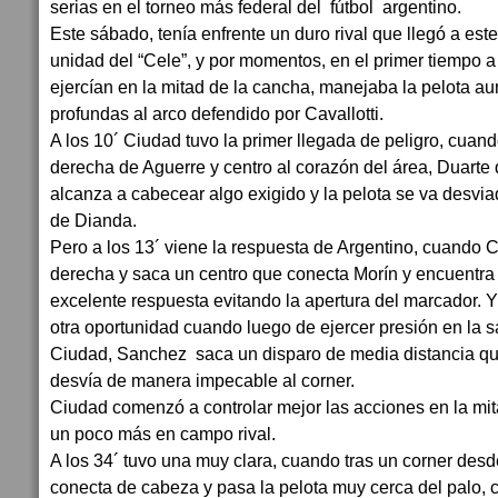
serias en el torneo más federal del fútbol argentino.
Este sábado, tenía enfrente un duro rival que llegó a est
unidad del “Cele”, y por momentos, en el primer tiempo a 
ejercían en la mitad de la cancha, manejaba la pelota a
profundas al arco defendido por Cavallotti.
A los 10´ Ciudad tuvo la primer llegada de peligro, cuan
derecha de Aguerre y centro al corazón del área, Duarte 
alcanza a cabecear algo exigido y la pelota se va desvia
de Dianda.
Pero a los 13´ viene la respuesta de Argentino, cuando C
derecha y saca un centro que conecta Morín y encuentra 
excelente respuesta evitando la apertura del marcador. Y 
otra oportunidad cuando luego de ejercer presión en la s
Ciudad, Sanchez saca un disparo de media distancia q
desvía de manera impecable al corner.
Ciudad comenzó a controlar mejor las acciones en la mit
un poco más en campo rival.
A los 34´ tuvo una muy clara, cuando tras un corner desd
conecta de cabeza y pasa la pelota muy cerca del palo, 